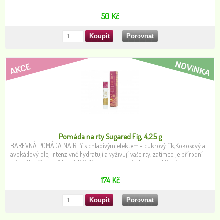
50
Kč
Pomáda na rty Sugared Fig, 4,25 g
BAREVNÁ POMÁDA NA RTY s chladivým efektem - cukrový fík,Kokosový a
avokádový olej intenzivně hydratují a vyživují vaše rty, zatímco je přírodní
minerály přirozeně barví. 100 % recyklovatelný obal - praktický na cesty a
do kabelky.
174
Kč