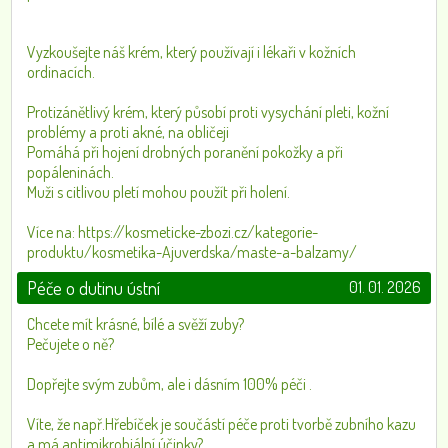
Vyzkoušejte náš krém, který používají i lékaři v kožních
ordinacích.
Protizánětlivý krém, který působí proti vysychání pleti, kožní
problémy a proti akné, na obličeji
Pomáhá při hojení drobných poranění pokožky a při
popáleninách.
Muži s citlivou pletí mohou použít při holení.
Více na: https://kosmeticke-zbozi.cz/kategorie-
produktu/kosmetika-Ajuverdska/maste-a-balzamy/
Péče o dutinu ústní
01. 01. 2026
Chcete mít krásné, bílé a svěží zuby?
Pečujete o ně?
Dopřejte svým zubům, ale i dásním 100% péči .
Víte, že např.Hřebíček je součástí péče proti tvorbě zubního kazu
a má antimikrobiální účinky?