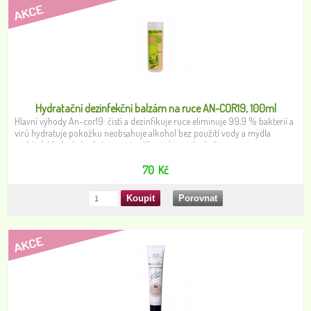
Hydratační dezinfekční balzám na ruce AN-COR19, 100ml
Hlavní výhody An-cor19: čistí a dezinfikuje ruce eliminuje 99,9 % bakterií a
virů hydratuje pokožku neobsahuje alkohol bez použití vody a mýdla
praktické balení vhodné na cesty příjemná jemná vůně
70
Kč