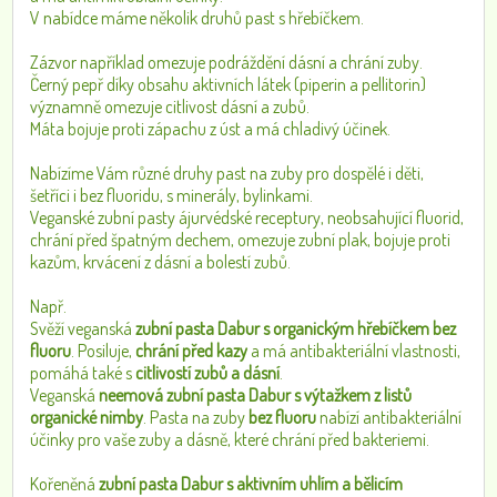
V nabídce máme několik druhů past s hřebíčkem.
Zázvor například omezuje podráždění dásní a chrání zuby.
Černý pepř díky obsahu aktivních látek (piperin a pellitorin)
významně omezuje citlivost dásní a zubů.
Máta bojuje proti zápachu z úst a má chladivý účinek.
Nabízíme Vám různé druhy past na zuby pro dospělé i děti,
šetříci i bez fluoridu, s minerály, bylinkami.
Veganské zubní pasty ájurvédské receptury, neobsahující fluorid,
chrání před špatným dechem, omezuje zubní plak, bojuje proti
kazům, krvácení z dásní a bolestí zubů.
Např.
Svěží veganská
zubní pasta Dabur s organickým hřebíčkem bez
fluoru
. Posiluje,
chrání před kazy
a má antibakteriální vlastnosti,
pomáhá také s
citlivostí zubů a dásní
.
Veganská
neemová zubní pasta Dabur s výtažkem z listů
organické nimby
. Pasta na zuby
bez fluoru
nabízí antibakteriální
účinky pro vaše zuby a dásně, které chrání před bakteriemi.
Kořeněná
zubní pasta Dabur s aktivním uhlím a bělicím