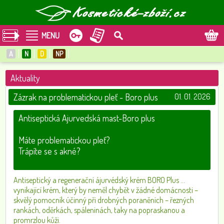
MENU
A
N
D
NP
Aktuality
Zázrak na problematickou pleť - Boro plus
01. 01. 2026
Antiseptická Ajurvedská mast-Boro plus
Máte problematickou pleť?
Trápíte se s akné?
Antiseptický a regenerační ájurvédský krém BORO Plus …
vynikající krém, který by neměl chybět v žádné domácnosti –
skvělý pomocník účinný při drobných poraněních – řezných
rankách, oděrkách, spáleninách, taky na popraskanou a
promrzlou kůži.