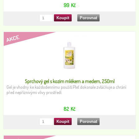
99
Kč
Sprchový gel s kozím mlékem a medem, 250ml
Gel je vhodný ke každodennímu použití.Pleť dokonale zvláčňuje a chrání
před nepříznivými vlivy prostředí.
82
Kč