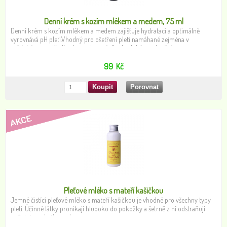
Denní krém s kozím mlékem a medem, 75 ml
Denní krém s kozím mlékem a medem zajišťuje hydrataci a optimálně
vyrovnává pH pleti.Vhodný pro ošetření pleti namáhané zejména v
městském prostředí nebo vystavené dlouhodobému slunění.
99
Kč
Pleťové mléko s mateří kašičkou
Jemné čistící pleťové mléko s mateří kašičkou je vhodné pro všechny typy
pleti. Účinné látky pronikají hluboko do pokožky a šetrně z ní odstraňují
nečistoty a zbytky make-upu.