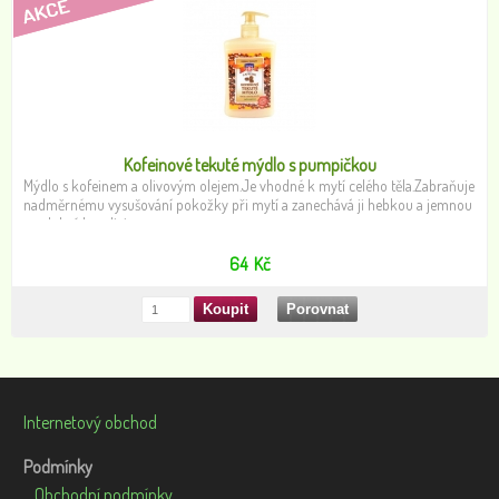
Kofeinové tekuté mýdlo s pumpičkou
Mýdlo s kofeinem a olivovým olejem.Je vhodné k mytí celého těla.Zabraňuje
nadměrnému vysušování pokožky při mytí a zanechává ji hebkou a jemnou
a v dobré kondici.
64
Kč
Internetový obchod
Podmínky
Obchodní podmínky