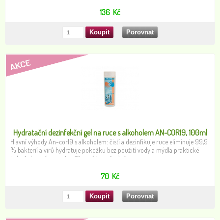
136
Kč
Hydratační dezinfekční gel na ruce s alkoholem AN-COR19, 100ml
Hlavní výhody An-cor19 s alkoholem: čistí a dezinfikuje ruce eliminuje 99,9
% bakterií a virů hydratuje pokožku bez použití vody a mýdla praktické
balení vhodné na cesty příjemná jemná vůně
70
Kč