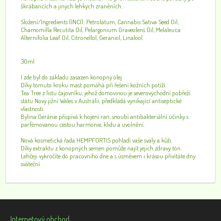
škrábancích a jiných lehkých zraněních.
Složení/Ingredients (INCI): Petrolatum, Cannabis Sativa Seed Oil,
Chamomilla Recutita Oil, Pelargonium Graveolens Oil, Melaleuca
Alternifolia Leaf Oil, Citronellol, Geraniol, Linalool.
30ml
I zde byl do základu zasazen konopný olej.
Díky tomuto kroku mast pomáhá při řešení kožních potíží.
Tea Tree z listu čajovníku, jehož domovinou je severovýchodní pobřeží
státu Nový jižní Wales v Austrálii, předkládá vynikající antiseptické
vlastnosti.
Bylina Geránie přispívá k hojení ran, snoubí antibakteriální účinky s
parfémovanou cestou harmonie, klidu a uvolnění.
Nová kosmetická řada HEMPFORTIS pohladí vaše svaly a kůži.
Díky extraktu z konopných semen pomůže najít jejich zdravý tón.
Lehčeji vykročíte do pracovního dne a s úsměvem i krásou přivítáte dny
sváteční.
Internetový obchod