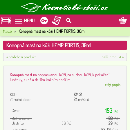
MENU
Mastě
»
Konopná mast na kůži HEMP FORTIS, 30ml
Konopná mast na kůži HEMP FORTIS, 30ml
« předchozí produkt
další produkt »
Konopná mast na popraskanou kůži, na suchou kůži, k potlačení
lupénky, akné a dalším kožním potížím.
...
celý popis
KÓD:
KM 31
Záruční doba:
24
měsíců
153
Cena:
Kč
Běžná cena:
182
Kč
Ušetříte:
(16 %)
29
Kč
Info cena:
153
Kč / ks