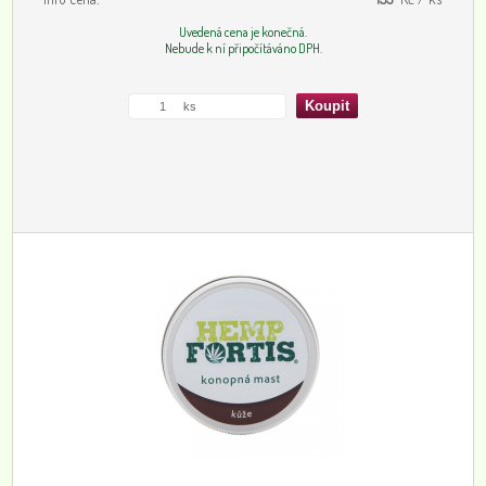
Uvedená cena je konečná.
Nebude k ní připočítáváno DPH.