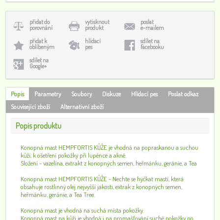
přidat do
vytisknout
poslat
porovnání
produkt
e-mailem
přidat k
hlídací
sdílet na
oblíbeným
pes
Facebooku
sdílet na
Google+
Popis
Parametry
Soubory
Diskuze
Hlídací pes
Poslat odkaz
Související zboží
Alternativní zboží
Popis produktu
Konopná mast HEMPFORTIS KŮŽE je vhodná na popraskanou a suchou
kůži, k ošetření pokožky při lupénce a akné.
Složení - vazelína, extrakt z konopných semen, heřmánku, geránie, a Tea
Konopná mast HEMPFORTIS KŮŽE - Nechte se hýčkat mastí, která
obsahuje rostlinný olej nejvyšší jakosti, extrak z konopných semen,
heřmánku, geránie, a Tea Tree.
Konopná mast je vhodná na suchá místa pokožky.
Konopná mast na kůži je vhodná i na promašťování suché pokožky po