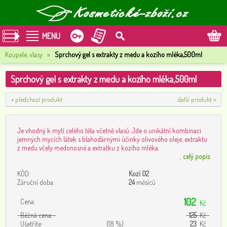
MENU
Koupele, vlasy
»
Sprchový gel s extrakty z medu a kozího mléka,500ml
Sprchový gel s extrakty z medu a kozího mléka,500ml
« předchozí produkt
další produkt »
Je vhodný k mytí celého těla včetně vlasů. Jde o unikátní kombinaci
jemných mycích látek s blahodárnými účinky olivového oleje, extraktu
z medu včely medonosné a extratku z kozího mléka.
...
celý popis
KÓD:
Kozí 02
Záruční doba:
24
měsíců
102
Cena:
Kč
Běžná cena:
125
Kč
Ušetříte:
(18 %)
23
Kč