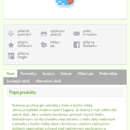
přidat do
vytisknout
poslat
porovnání
produkt
e-mailem
přidat k
hlídací
sdílet na
oblíbeným
pes
Facebooku
sdílet na
Google+
Popis
Parametry
Soubory
Diskuze
Hlídací pes
Poslat odkaz
Související zboží
Alternativní zboží
Popis produktu
Krémový sprchový gel s extrakty z medu a kozího mléka.
Jemný prostředek moderní osobní hygieny. Je vhodný k mytí celého těla
včetně vlasů. Jde o unikátní kombinaci jemných mycích látek s
blahodárnými účinky olivového oleje, extraktu z medu včely medonosné
a extratku z kozího mléka, které v kombinaci s dalšími ošetřujícími
složkami napomáhají ochraně před nadměrným vysušováním a