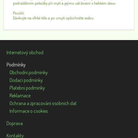
podrážděním pokožky při mytí a jejímu udržování v hebkém stavu.
Použití:
Dávkujte na vlhké tělo a po umytí opláchněte vodou.
Internetový obchod
Podmínky
Obchodní podmínky
Dodací podmínky
Platební podmínky
Reklamace
Ochrana a zpracování osobních dat
Informace o cookies
Doprava
Kontakty