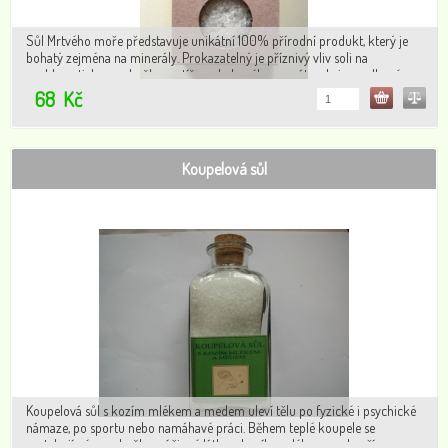
Sůl Mrtvého moře představuje unikátní 100% přírodní produkt, který je
bohatý zejména na minerály. Prokazatelný je příznivý vliv soli na
problematickou pokožku, potíže pohybového aparátu, ale i na celkové
ozdravení a posílení organismu.
68
Kč
Koupelová sůl
Koupelová sůl s kozím mlékem a medem uleví tělu po fyzické i psychické
námaze, po sportu nebo namáhavé práci. Během teplé koupele se
roztahují póry pokožky a účinné látky z kozího mléka a medu přímo