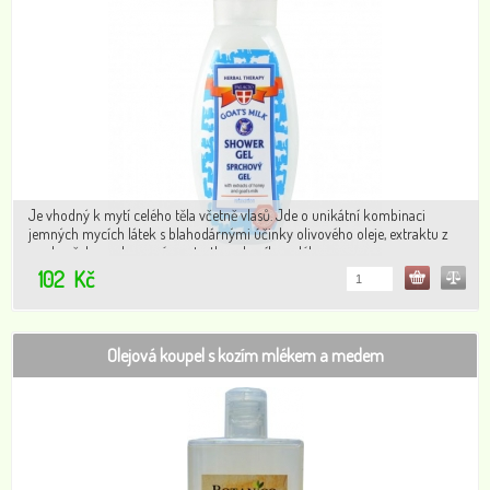
Je vhodný k mytí celého těla včetně vlasů. Jde o unikátní kombinaci
jemných mycích látek s blahodárnými účinky olivového oleje, extraktu z
medu včely medonosné a extratku z kozího mléka.
102
Kč
Olejová koupel s kozím mlékem a medem