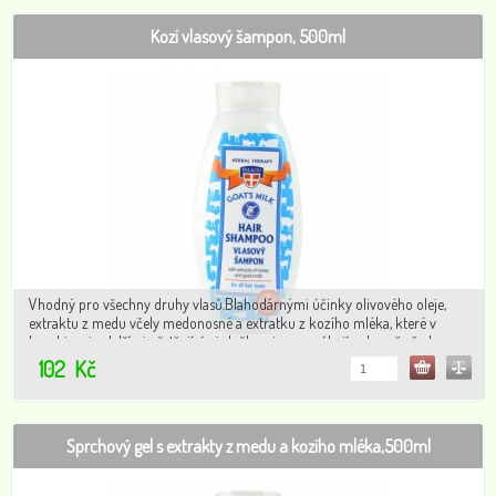
Kozí vlasový šampon, 500ml
Vhodný pro všechny druhy vlasů.Blahodárnými účinky olivového oleje,
extraktu z medu včely medonosné a extratku z kozího mléka, které v
kombinaci s dalšími ošetřujícími složkami napomáhají ochraně před
nadměrným vysušováním vlasů a vlasové pokožky.
102
Kč
Sprchový gel s extrakty z medu a kozího mléka,500ml