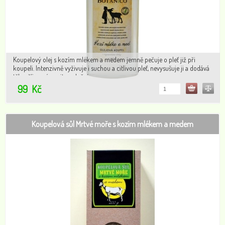
Koupelový olej s kozím mlékem a medem jemně pečuje o pleť již při
koupeli. Intenzivně vyživuje i suchou a citlivou pleť, nevysušuje ji a dodává
tělu příjemný pocit uvolnění.
99
Kč
Koupelová sůl Mrtvé moře s kozím mlékem a medem