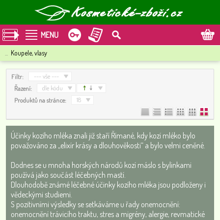
MENU
...
Koupele, vlasy
--- vše ---
Filtr:
dle kódu
Řazení:
18
Produktů na stránce:
Účinky kozího mléka znali již staří Římané, kdy kozí mléko bylo
považováno za „elixír krásy a dlouhověkosti“ a bylo velmi ceněné.
Dodnes se u mnoha horských národů kozí máslo s bylinkami
používá jako součást léčebných mastí.
Dlouhodobě známé léčebné účinky kozího mléka jsou podloženy i
vědeckými studiemi.
S pozitivními výsledky se setkáváme u řady onemocnění:
onemocnění trávicího traktu, stres a migrény, alergie, revmatické