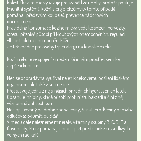
bolesti (kozí mléko vykazuje protizánětlivé účinky, protože posiluje
imunitní systém), kožní alergie, ekzémy (v tomto případě
pomáhají především koupele), prevence nádorových
onemocnění.
Pravidelná konzumace kozího mléka vede ke snížení nervozity,
stresu, příznivě působí při kloubových onemocněních, regulaci
vlhkosti pleti a onemocnění kůže.
Je též vhodné pro osoby trpící alergií na kravské mléko.
Kozí mléko je ve spojení s medem účinným prostředkem ke
zlepšení kondice.
Med se odpradávna využíval nejen k celkovému posílení lidského
organismu, ale také v kosmetice.
Představuje jednu z nejsilnějších přírodních hydratačních látek.
Obsahuje inhibiny, které působí proti růstu bakterií a činí z něj
významné antiseptikum.
Med aplikovaný na drobné popáleniny, říznutí či odřeniny pomáhá
odlučovat odumřelou tkáň.
V medu dále nalezneme minerály, vitamíny skupiny B, C, D, E a
flavonoidy, které pomáhají chránit pleť před účinkem škodlivých
volných radikálů.