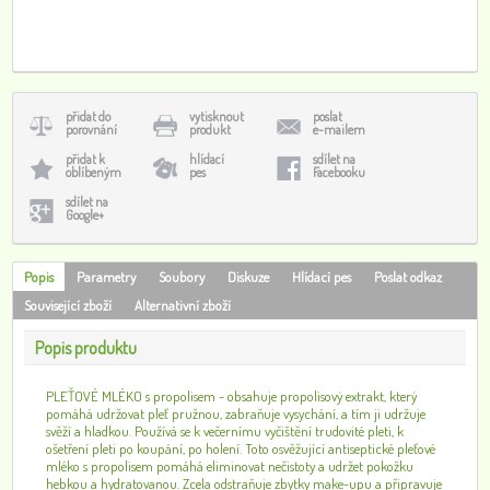
přidat do
vytisknout
poslat
porovnání
produkt
e-mailem
přidat k
hlídací
sdílet na
oblíbeným
pes
Facebooku
sdílet na
Google+
Popis
Parametry
Soubory
Diskuze
Hlídací pes
Poslat odkaz
Související zboží
Alternativní zboží
Popis produktu
PLEŤOVÉ MLÉKO s propolisem - obsahuje propolisový extrakt, který
pomáhá udržovat pleť pružnou, zabraňuje vysychání, a tím ji udržuje
svěží a hladkou. Používá se k večernímu vyčištění trudovité pleti, k
ošetření pleti po koupání, po holení. Toto osvěžující antiseptické pleťové
mléko s propolisem pomáhá eliminovat nečistoty a udržet pokožku
hebkou a hydratovanou. Zcela odstraňuje zbytky make-upu a připravuje