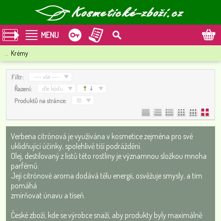
MENU
...
Krémy
--- vše ---
Filtr:
dle kódu
Řazení:
18
Produktů na stránce:
Verbena citrónová je využívána v kosmetice zejména pro své
uklidňující účinky, spolehlivě tiší podráždění.
Olej, destilovaný z listů této rostliny je významnou složkou mnoha
parfémů.
Její citrónové aroma dodává tělu energii, osvěžuje smysly, a tím
pomáhá
zmírňovat únavu a tíseň.
České zboží, kde se výrobce snaží, aby produkty byly maximálně