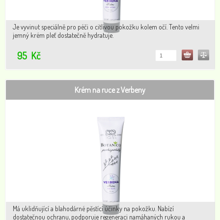
Je vyvinut speciálně pro péči o citlivou pokožku kolem očí. Tento velmi
jemný krém pleť dostatečně hydratuje.
95
Kč
Krém na ruce z Verbeny
Má uklidňující a blahodárné pěstící účinky na pokožku. Nabízí
dostatečnou ochranu, podporuje regeneraci namáhaných rukou a