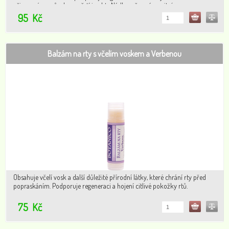
přirozeným způsobem pěstí i nehty.Nádherně voní po citrónu.
95
Kč
Balzám na rty s včelím voskem a Verbenou
Obsahuje včelí vosk a další důležité přírodní látky, které chrání rty před
popraskáním. Podporuje regeneraci a hojení citlivé pokožky rtů.
75
Kč