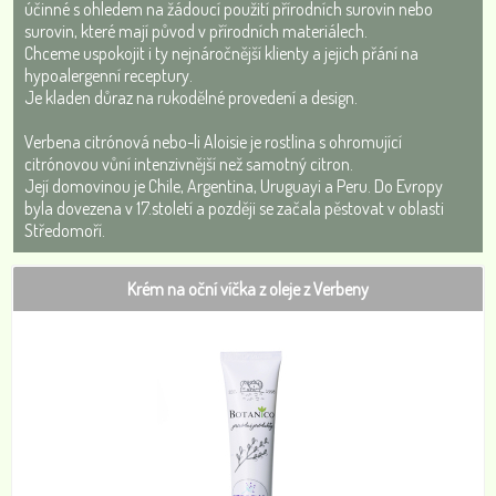
účinné s ohledem na žádoucí použití přírodních surovin nebo
surovin, které mají původ v přírodních materiálech.
Chceme uspokojit i ty nejnáročnější klienty a jejich přání na
hypoalergenní receptury.
Je kladen důraz na rukodělné provedení a design.
Verbena citrónová nebo-li Aloisie je rostlina s ohromující
citrónovou vůní intenzivnější než samotný citron.
Její domovinou je Chile, Argentina, Uruguayi a Peru. Do Evropy
byla dovezena v 17.století a později se začala pěstovat v oblasti
Středomoří.
Krém na oční víčka z oleje z Verbeny