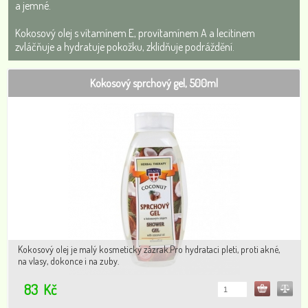
a jemné.
Kokosový olej s vítamínem E, provítamínem A a lecitinem
zvláčňuje a hydratuje pokožku, zklidňuje podráždění.
Kokosový sprchový gel, 500ml
Kokosový olej je malý kosmetický zázrak.Pro hydrataci pleti, proti akné,
na vlasy, dokonce i na zuby.
83
Kč