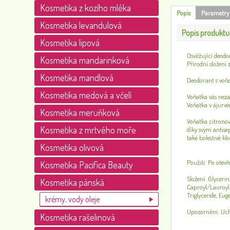
Kosmetika z kozího mléka
Popis
Parametry
Kosmetika levandulová
Popis produktu
Kosmetika lipová
Osvěžující deodo
Kosmetika mandarinková
Přírodní složení
Kosmetika mandlová
Deodorant s voňat
Kosmetika medová a včelí
Voňatka vás neza
Voňatka v ájurvé
Kosmetika meruňková
Voňatka citronov
Kosmetika z mrtvého moře
díky svým antise
také bolestivé kl
Kosmetika olivová
Použití: Po otev
Kosmetika Pacifica Beauty
Složení: Glyceri
Kosmetika pánská
Caproyl/Lauroyl 
Triglyceride, Eu
krémy, vody oleje
Upozornění: Uch
Kosmetika rašelinová