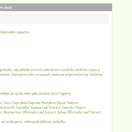
vní zboží
epříjemného zápachu.
Akátová sůl do koupele se skořicí, 260g
110
0
éči o pokožku, kdy dokáže zmírnit nadměrnou produkci kožního mazu a
stnosti, zbavuje smutku, a naopak navozuje příjemné pocity. Uvolňuje
Zubní pasta PerioBrite Coolmint, 113 g, Nature&apos;s Answer
287
0
ejlépe po sprše nebo jako součást ranní hygieny.
ohol, Coco-Caprylate/Caprate, Pentylene Glycol, Sodium
ratus Oil, Camellia Sinensis Leaf Extract, Caprylic/Capric
 Rosmarinus Officinalis Leaf Extract, Salvia Officinalis Leaf Extract
jte na poškozenou nebo podrážděnou pokožku.