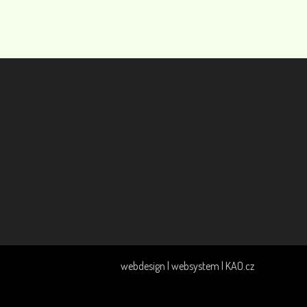
Deodorant s levandulí, 50 ml
199
0
Alkoholová dezinfekce rukou s rozprašovačem 0,2 l
110
0
webdesign | websystem | KAO.cz