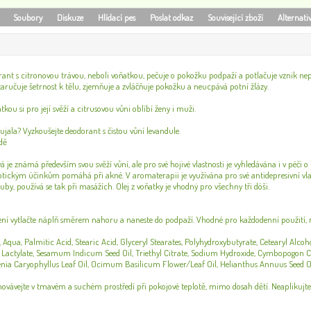
Soubory
Diskuze
Hlídací pes
Poslat odkaz
Související zboží
Alternati
rant s citronovou trávou, neboli voňatkou, pečuje o pokožku podpaží a potlačuje vznik n
 zaručuje šetrnost k tělu, zjemňuje a zvláčňuje pokožku a neucpává potní žlázy.
kou si pro její svěží a citrusovou vůni oblíbí ženy i muži.
ujala? Vyzkoušejte deodorant s čistou vůní levandule.
dě
á je známá především svou svěží vůní, ale pro své hojivé vlastnosti je vyhledávána i v p
ptickým účinkům pomáhá při akné. V aromaterapii je využívána pro své antidepresivní vla
ouby, používá se tak při masážích. Olej z voňatky je vhodný pro všechny tři dóši.
ření vytlačte náplň směrem nahoru a naneste do podpaží. Vhodné pro každodenní použití, n
n, Aqua, Palmitic Acid, Stearic Acid, Glyceryl Stearates, Polyhydroxybutyrate, Cetearyl Alc
Lactylate, Sesamum Indicum Seed Oil, Triethyl Citrate, Sodium Hydroxide, Cymbopogon Cit
genia Caryophyllus Leaf Oil, Ocimum Basilicum Flower/Leaf Oil, Helianthus Annuus Seed Oil,
ovávejte v tmavém a suchém prostředí při pokojové teplotě, mimo dosah dětí. Neapliku