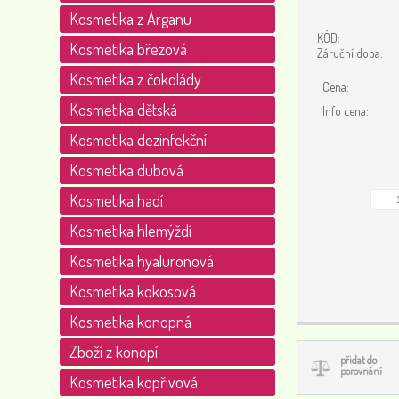
Kosmetika z Arganu
KÓD:
Kosmetika březová
Záruční doba:
Kosmetika z čokolády
Cena:
Kosmetika dětská
Info cena:
Kosmetika dezinfekční
Kosmetika dubová
Kosmetika hadí
Kosmetika hlemýždí
Kosmetika hyaluronová
Kosmetika kokosová
Kosmetika konopná
Zboží z konopí
přidat do
porovnání
Kosmetika kopřivová