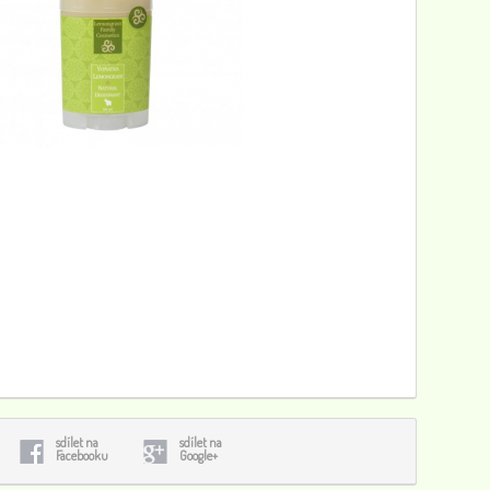
HEMP tyčinka s konopným semínkem, jablky a skořicí 50g
44
0
Deodorant s Voňatkou, 50 ml
199
0
Konopný sprchový gel, tuba, 250ml
100
0
sdílet na
sdílet na
Facebooku
Google+