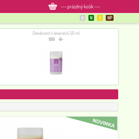
--- prázdný košík ---
A
N
D
NP
Deodorant s levandulí, 50 ml
199
0
Alkoholová dezinfekce rukou s rozprašovačem 0,2 l
110
0