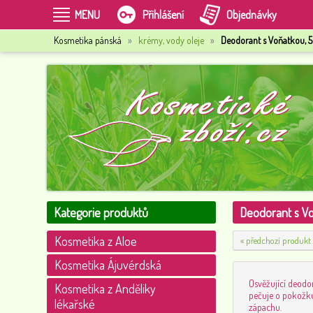
MENU
Přihlášení
Objednávky
Kosmetika pánská
»
krémy, vody oleje
»
Deodorant s Voňatkou, 
Kategorie produktů
Deodorant s Vo
Kosmetika z Aloe
« předchozí produkt
Kosmetika Ájuvérdská
Osvěžující deodo
Kosmetika z Anděliky
pečuje o pokožku
lékařské
zápachu.