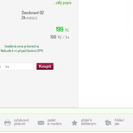
...
celý popis
Deodorant 02
24
měsíců
199
Kč
199
Kč / ks
Uvedená cena je konečná.
Nebude k ní připočítáváno DPH.
vytisknout
poslat
přidat k
hlídací
produkt
e-mailem
oblíbeným
pes