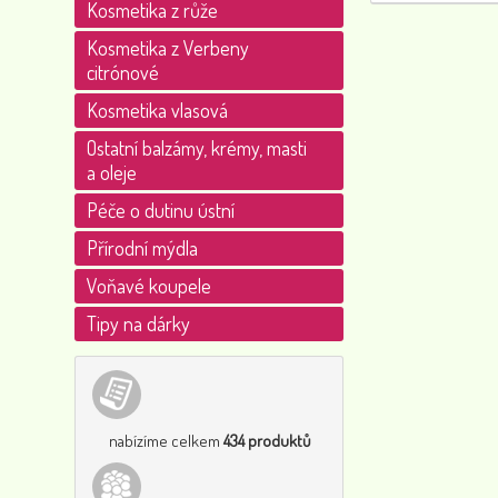
Kosmetika z růže
Kosmetika z Verbeny
citrónové
Kosmetika vlasová
Ostatní balzámy, krémy, masti
a oleje
Péče o dutinu ústní
Přírodní mýdla
Voňavé koupele
Tipy na dárky
nabízíme celkem
434 produktů