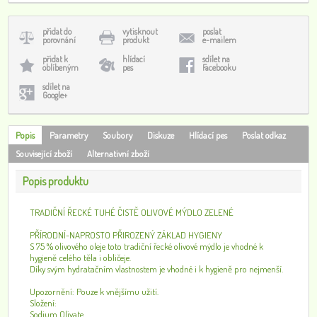
přidat do
vytisknout
poslat
porovnání
produkt
e-mailem
přidat k
hlídací
sdílet na
oblíbeným
pes
Facebooku
sdílet na
Google+
Popis
Parametry
Soubory
Diskuze
Hlídací pes
Poslat odkaz
Související zboží
Alternativní zboží
Popis produktu
TRADIČNÍ ŘECKÉ TUHÉ ČISTĚ OLIVOVÉ MÝDLO ZELENÉ
PŘÍRODNÍ-NAPROSTO PŘIROZENÝ ZÁKLAD HYGIENY
S 75 % olivového oleje toto tradiční řecké olivové mýdlo je vhodné k
hygieně celého těla i obličeje.
Díky svým hydratačním vlastnostem je vhodné i k hygieně pro nejmenší.
Upozornění: Pouze k vnějšímu užití.
Složení:
Sodium Olivate