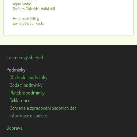
Aqua (voda)
Sodium Chloride (stolní sůl)
Hmotnost: 200 g
Země původu: Řecko
Internetový obchod
Podmínky
Obchodní podmínky
Dodací podmínky
Platební podmínky
Reklamace
Ochrana a zpracování osobních dat
Informace o cookies
Doprava