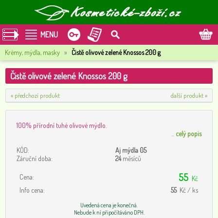
MENU
Krémy, mýdla, masky
»
Čistě olivové zelené Knossos 200 g
Čistě olivové zelené Knossos 200 g
« předchozí produkt
další produkt »
100% přírodní tuhé olivové mýdlo.
...
celý popis
KÓD:
Aj mýdla 05
Záruční doba:
24
měsíců
55
Cena:
Kč
Info cena:
55
Kč / ks
Uvedená cena je konečná.
Nebude k ní připočítáváno DPH.