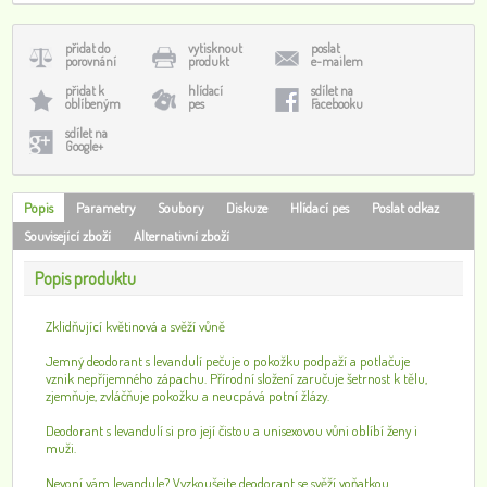
přidat do
vytisknout
poslat
porovnání
produkt
e-mailem
přidat k
hlídací
sdílet na
oblíbeným
pes
Facebooku
sdílet na
Google+
Popis
Parametry
Soubory
Diskuze
Hlídací pes
Poslat odkaz
Související zboží
Alternativní zboží
Popis produktu
Zklidňující květinová a svěží vůně
Jemný deodorant s levandulí pečuje o pokožku podpaží a potlačuje
vznik nepříjemného zápachu. Přírodní složení zaručuje šetrnost k tělu,
zjemňuje, zvláčňuje pokožku a neucpává potní žlázy.
Deodorant s levandulí si pro její čistou a unisexovou vůni oblíbí ženy i
muži.
Nevoní vám levandule? Vyzkoušejte deodorant se svěží voňatkou