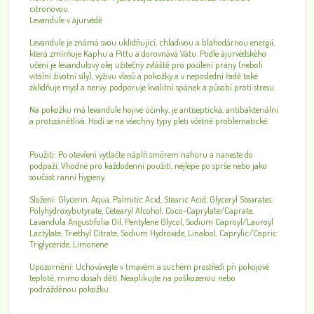
citronovou.
Levandule v ájurvédě
Levandule je známá svou uklidňující, chladivou a blahodárnou energií,
která zmírňuje Kaphu a Pittu a dorovnává Vátu. Podle ájurvédského
učení je levandulový olej užitečný zvláště pro posílení prány (neboli
vitální životní síly), výživu vlasů a pokožky a v neposlední řadě také
zklidňuje mysl a nervy, podporuje kvalitní spánek a působí proti stresu.
Na pokožku má levandule hojivé účinky, je antiseptická, antibakteriální
a protizánětlivá. Hodí se na všechny typy pleti včetně problematické.
Použití: Po otevření vytlačte náplň směrem nahoru a naneste do
podpaží. Vhodné pro každodenní použití, nejlépe po sprše nebo jako
součást ranní hygieny.
Složení: Glycerin, Aqua, Palmitic Acid, Stearic Acid, Glyceryl Stearates,
Polyhydroxybutyrate, Cetearyl Alcohol, Coco-Caprylate/Caprate,
Lavandula Angustifolia Oil, Pentylene Glycol, Sodium Caproyl/Lauroyl
Lactylate, Triethyl Citrate, Sodium Hydroxide, Linalool, Caprylic/Capric
Triglyceride, Limonene
Upozornění: Uchovávejte v tmavém a suchém prostředí při pokojové
teplotě, mimo dosah dětí. Neaplikujte na poškozenou nebo
podrážděnou pokožku.