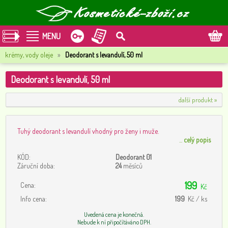
MENU
krémy, vody oleje
»
Deodorant s levandulí, 50 ml
Deodorant s levandulí, 50 ml
další produkt »
Tuhý deodorant s levandulí vhodný pro ženy i muže.
...
celý popis
KÓD:
Deodorant 01
Záruční doba:
24
měsíců
199
Cena:
Kč
Info cena:
199
Kč / ks
Uvedená cena je konečná.
Nebude k ní připočítáváno DPH.