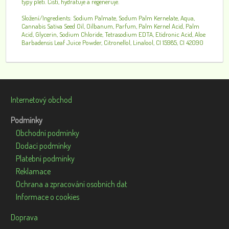
typy pleti. Čistí, hydratuje a regeneruje.
Složení/Ingredients: Sodium Palmate, Sodum Palm Kernelate, Aqua,
Cannabis Sativa Seed Oil, Oilbanum, Parfum, Palm Kernel Acid, Palm
Acid, Glycerin, Sodium Chloride, Tetrasodium EDTA, Etidronic Acid, Aloe
Barbadensis Leaf Juice Powder, Citronellol, Linalool, CI 15985, CI 42090
Internetový obchod
Podmínky
Obchodní podmínky
Dodací podmínky
Platební podmínky
Reklamace
Ochrana a zpracování osobních dat
Informace o cookies
Doprava