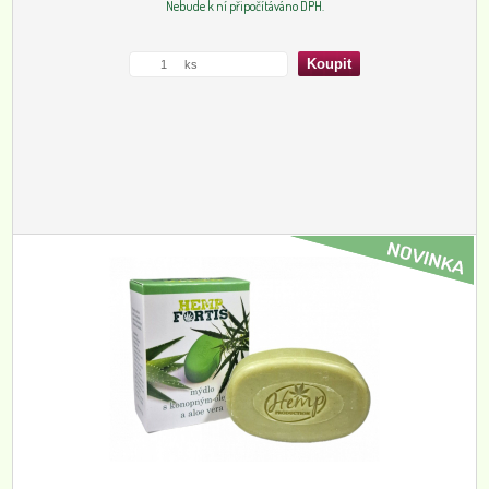
Nebude k ní připočítáváno DPH.