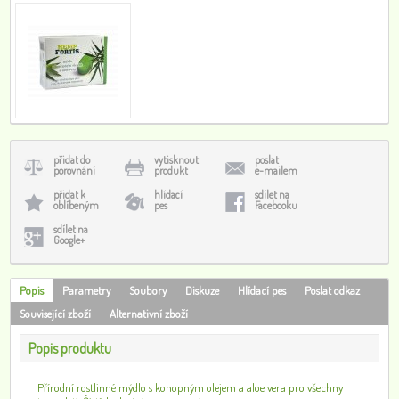
přidat do
vytisknout
poslat
porovnání
produkt
e-mailem
přidat k
hlídací
sdílet na
oblíbeným
pes
Facebooku
sdílet na
Google+
Popis
Parametry
Soubory
Diskuze
Hlídací pes
Poslat odkaz
Související zboží
Alternativní zboží
Popis produktu
Přírodní rostlinné mýdlo s konopným olejem a aloe vera pro všechny