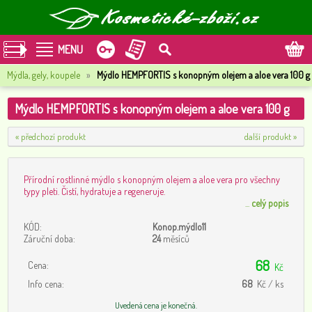
MENU
Mýdla, gely, koupele
»
Mýdlo HEMPFORTIS s konopným olejem a aloe vera 100 g
Mýdlo HEMPFORTIS s konopným olejem a aloe vera 100 g
« předchozí produkt
další produkt »
Přírodní rostlinné mýdlo s konopným olejem a aloe vera pro všechny
typy pleti. Čistí, hydratuje a regeneruje.
...
celý popis
KÓD:
Konop.mýdlo11
Záruční doba:
24
měsíců
68
Cena:
Kč
Info cena:
68
Kč / ks
Uvedená cena je konečná.