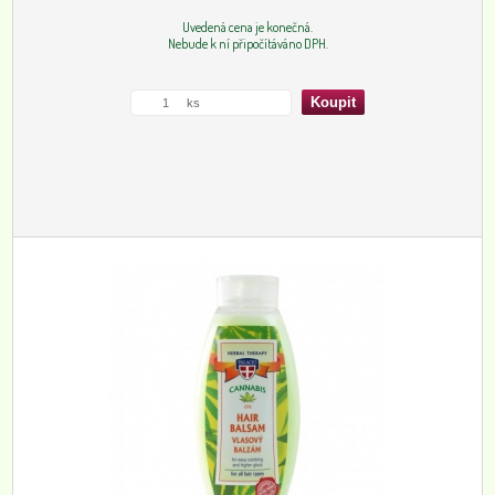
Uvedená cena je konečná.
Nebude k ní připočítáváno DPH.