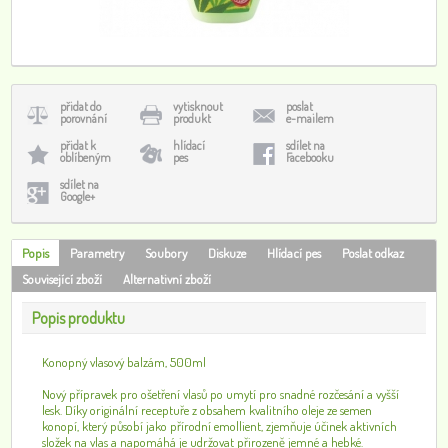
přidat do
vytisknout
poslat
porovnání
produkt
e-mailem
přidat k
hlídací
sdílet na
oblíbeným
pes
Facebooku
sdílet na
Google+
Popis
Parametry
Soubory
Diskuze
Hlídací pes
Poslat odkaz
Související zboží
Alternativní zboží
Popis produktu
Konopný vlasový balzám, 500ml
Nový přípravek pro ošetření vlasů po umytí pro snadné rozčesání a vyšší
lesk. Díky originální receptuře z obsahem kvalitního oleje ze semen
konopí, který působí jako přírodní emollient, zjemňuje účinek aktivních
složek na vlas a napomáhá je udržovat přirozeně jemné a hebké.