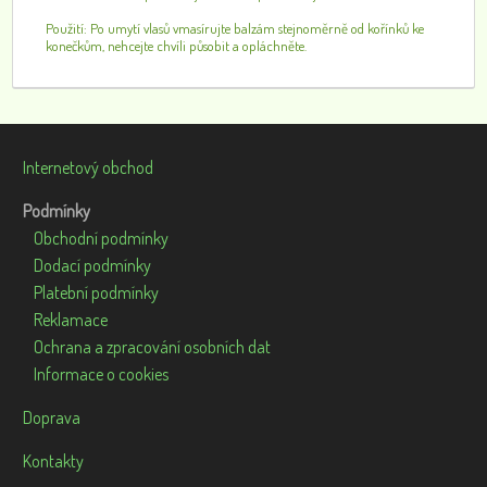
Použití: Po umytí vlasů vmasírujte balzám stejnoměrně od kořínků ke
konečkům, nehcejte chvíli působit a opláchněte.
Internetový obchod
Podmínky
Obchodní podmínky
Dodací podmínky
Platební podmínky
Reklamace
Ochrana a zpracování osobních dat
Informace o cookies
Doprava
Kontakty