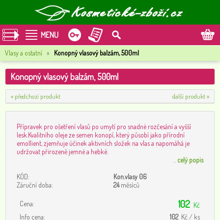
MENU
Vlasy a ostatní
»
Konopný vlasový balzám, 500ml
Konopný vlasový balzám, 500ml
« předchozí produkt
další produkt »
Přípravek pro ošetření vlasů po umytí pro snadné rozčesání a vyšší
lesk.Kvalitního oleje ze semen konopí, který působí jako přírodní
emollient, zjemňuje účinek aktivních složek na vlas a napomáhá je
udržovat přirozeně jemné a hebké.
...
celý popis
KÓD:
Kon.vlasy 06
Záruční doba:
24
měsíců
102
Cena:
Kč
Info cena:
102
Kč / ks