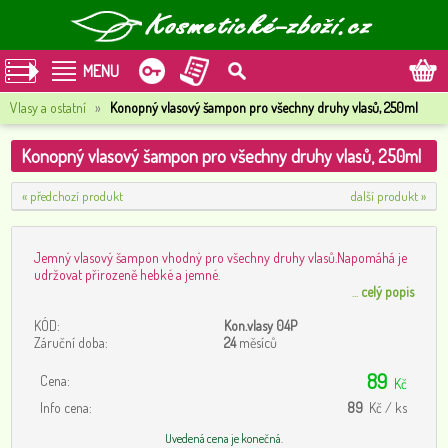
MENU
Vlasy a ostatní
»
Konopný vlasový šampon pro všechny druhy vlasů, 250ml
Konopný vlasový šampon pro všechny druhy vlasů, 250ml
« předchozí produkt
další produkt »
Jemný vlasový šampon vhodný pro všechny druhy vlasů.Napomáhá je
udržovat přirozeně hebké a jemné.
...
celý popis
KÓD:
Kon.vlasy 04P
Záruční doba:
24
měsíců
89
Cena:
Kč
Info cena:
89
Kč / ks
Uvedená cena je konečná.