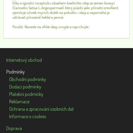
Díky originální receptuře s obsahem kvalitního oleje ze semen konopí
(Cannabis Sativa L.,Angiospermae), který působí jako přírodní emollient,
zjemňuje účinek mycích složek na pokožku i vlasy a napomáhá je
udržovat přirozeně hebké a jemné.
Použití: Naneste na vlhké vlasy, omyjte a osprchujte.
Internetový obchod
Podmínky
Obchodní podmínky
Dodací podmínky
Platební podmínky
Reklamace
Ochrana a zpracování osobních dat
Informace o cookies
Doprava