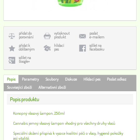
přidat do
vytisknout
poslat
porovnání
produkt
e-mailem
přidat k
hlídací
sdílet na
oblíbeným
pes
Facebooku
sdílet na
Google+
Popis
Parametry
Soubory
Diskuze
Hlídací pes
Poslat odkaz
Související zboží
Alternativní zboží
Popis produktu
Konopný vlasový šampon, 250ml
Cannabis jemný vlasový šampon vhodný pro všechny druhy vlasů.
Speciální složení přispívá k vysoce kvalitní péči o vlasy, hygieně pokožky
její vitalitě.