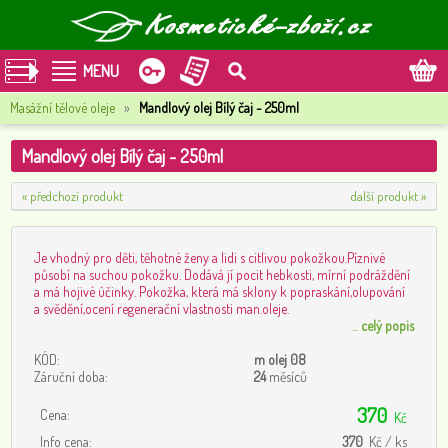
MENU
Masážní tělové oleje
»
Mandlový olej Bílý čaj - 250ml
Mandlový olej Bílý čaj - 250ml
« předchozí produkt
další produkt »
Je vhodný pro děti, těhotné ženy a lidi s citlivou pokožkou.Píznivé
působí na suchou pokožku. Dodává jí pocit hebkosti, mírní podráždění
a má hojivé účinky. Pokožka, která má sklony k popraskání,olupování
a svědění,ocení regenerační vlastnosti man.oleje.
...
celý popis
KÓD:
m olej 08
Záruční doba:
24
měsíců
370
Cena:
Kč
Info cena:
370
Kč / ks