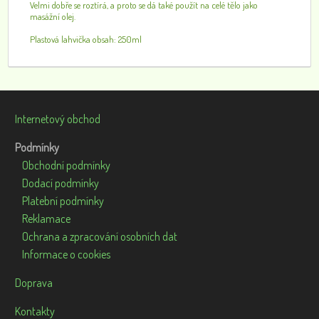
Velmi dobře se roztírá, a proto se dá také použít na celé tělo jako
masážní olej.
Plastová lahvička obsah: 250ml
Internetový obchod
Podmínky
Obchodní podmínky
Dodací podmínky
Platební podmínky
Reklamace
Ochrana a zpracování osobních dat
Informace o cookies
Doprava
Kontakty