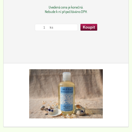
Uvedená cena je konečná.
Nebude k ní připočítáváno DPH.