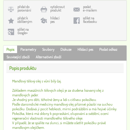
přidat do
vytisknout
poslat
porovnání
produkt
e-mailem
přidat k
hlídací
sdílet na
oblíbeným
pes
Facebooku
sdílet na
Google+
Popis
Parametry
Soubory
Diskuze
Hlídací pes
Poslat odkaz
Související zboží
Alternativní zboží
Popis produktu
Mandlový tělový olej s vůní bílý čaj.
Základem masážních tělových olejů je za studena lisovaný olej z
mandlových jader.
Je vhodný pro děti, těhotné ženy a lidi s citlivou pokožkou.
Podle staroindické medicíny mandlový olej příznivé působí na suchou
pokožku. Dodává jí pocit hebkosti, mírní podráždění a má hojivé účinky.
Pokožka, která má sklony k popraskání, olupování a svědění, ocení
regenerační vlastnosti mandlového tělového oleje.
V případě, že se spálíte na slunci, si můžete ošetřit pokožku právě
mandlovým olejíčkem.