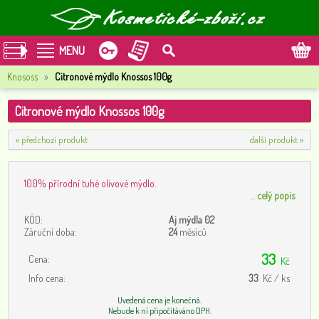
MENU
Knososs
»
Citronové mýdlo Knossos 100g
Citronové mýdlo Knossos 100g
« předchozí produkt
další produkt »
100% přírodní tuhé olivové mýdlo.
...
celý popis
KÓD:
Aj mýdla 02
Záruční doba:
24
měsíců
33
Cena:
Kč
Info cena:
33
Kč / ks
Uvedená cena je konečná.
Nebude k ní připočítáváno DPH.