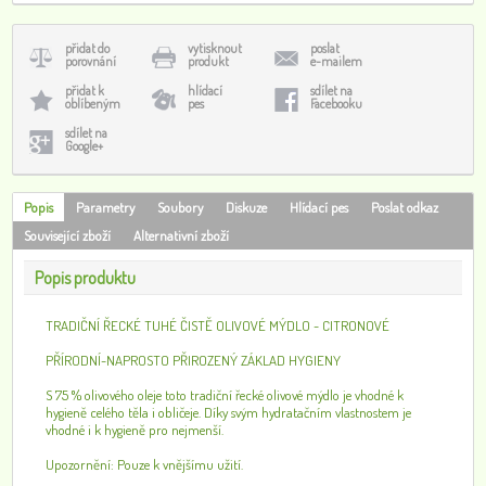
přidat do
vytisknout
poslat
porovnání
produkt
e-mailem
přidat k
hlídací
sdílet na
oblíbeným
pes
Facebooku
sdílet na
Google+
Popis
Parametry
Soubory
Diskuze
Hlídací pes
Poslat odkaz
Související zboží
Alternativní zboží
Popis produktu
TRADIČNÍ ŘECKÉ TUHÉ ČISTĚ OLIVOVÉ MÝDLO - CITRONOVÉ
PŘÍRODNÍ-NAPROSTO PŘIROZENÝ ZÁKLAD HYGIENY
S 75 % olivového oleje toto tradiční řecké olivové mýdlo je vhodné k
hygieně celého těla i obličeje. Díky svým hydratačním vlastnostem je
vhodné i k hygieně pro nejmenší.
Upozornění: Pouze k vnějšímu užití.