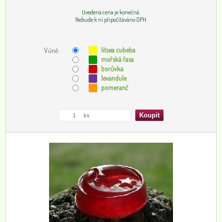
Uvedená cena je konečná.
Nebude k ní připočítáváno DPH.
litsea cubeba
Vůně:
mořská řasa
borůvka
levandule
pomeranč