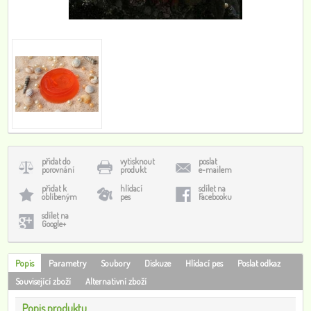
přidat do
vytisknout
poslat
porovnání
produkt
e-mailem
přidat k
hlídací
sdílet na
oblíbeným
pes
Facebooku
sdílet na
Google+
Popis
Parametry
Soubory
Diskuze
Hlídací pes
Poslat odkaz
Související zboží
Alternativní zboží
Popis produktu