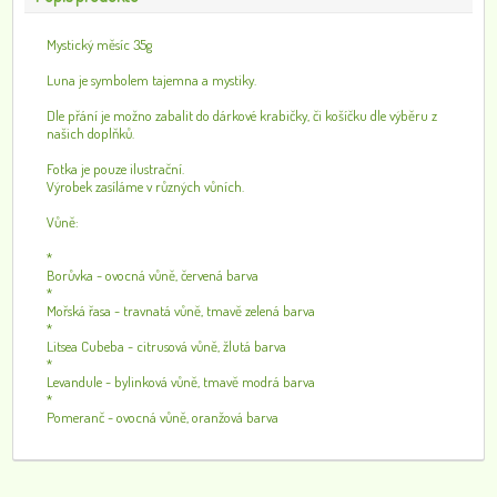
Mystický měsíc 35g
Luna je symbolem tajemna a mystiky.
Dle přání je možno zabalit do dárkové krabičky, či košíčku dle výběru z
našich doplňků.
Fotka je pouze ilustrační.
Výrobek zasíláme v různých vůních.
Vůně:
*
Borůvka - ovocná vůně, červená barva
*
Mořská řasa - travnatá vůně, tmavě zelená barva
*
Litsea Cubeba - citrusová vůně, žlutá barva
*
Levandule - bylinková vůně, tmavě modrá barva
*
Pomeranč - ovocná vůně, oranžová barva