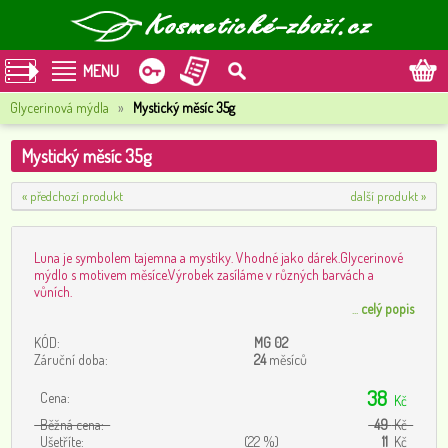
MENU
Glycerinová mýdla
»
Mystický měsíc 35g
Mystický měsíc 35g
« předchozí produkt
další produkt »
Luna je symbolem tajemna a mystiky. Vhodné jako dárek.Glycerinové
mýdlo s motivem měsíce.Výrobek zasíláme v různých barvách a
vůních.
...
celý popis
KÓD:
MG 02
Záruční doba:
24
měsíců
38
Cena:
Kč
Běžná cena:
49
Kč
Ušetříte:
(22 %)
11
Kč