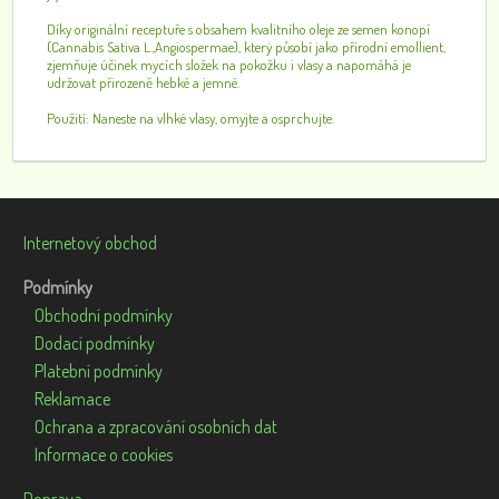
Díky originální receptuře s obsahem kvalitního oleje ze semen konopí
(Cannabis Sativa L.,Angiospermae), který působí jako přírodní emollient,
zjemňuje účinek mycích složek na pokožku i vlasy a napomáhá je
udržovat přirozeně hebké a jemné.
Použití: Naneste na vlhké vlasy, omyjte a osprchujte.
Internetový obchod
Podmínky
Obchodní podmínky
Dodací podmínky
Platební podmínky
Reklamace
Ochrana a zpracování osobních dat
Informace o cookies