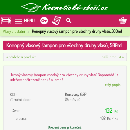
MENU
Vlasy a ostatní
»
Konopný vlasový šampon pro všechny druhy vlasů, 500ml
Konopný vlasový šampon pro všechny druhy vlasů, 500ml
« předchozí produkt
další produkt »
Jemný vlasový šampon vhodný pro všechny druhy vlasů.Napomáhá je
udržovat přirozeně hebké a jemné.
...
celý popis
KÓD:
Kon.vlasy 05P
Záruční doba:
24
měsíců
102
Cena:
Kč
Info cena:
102
Kč / ks
Uvedená cena je konečná.