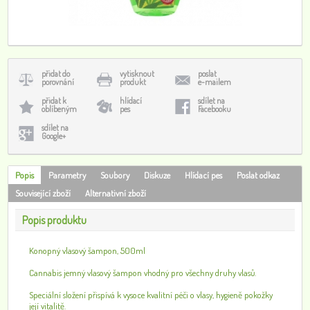
přidat do
vytisknout
poslat
porovnání
produkt
e-mailem
přidat k
hlídací
sdílet na
oblíbeným
pes
Facebooku
sdílet na
Google+
Popis
Parametry
Soubory
Diskuze
Hlídací pes
Poslat odkaz
Související zboží
Alternativní zboží
Popis produktu
Konopný vlasový šampon, 500ml
Cannabis jemný vlasový šampon vhodný pro všechny druhy vlasů.
Speciální složení přispívá k vysoce kvalitní péči o vlasy, hygieně pokožky
její vitalitě.