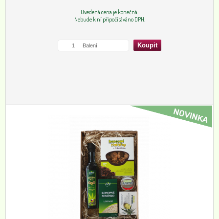
Uvedená cena je konečná.
Nebude k ní připočítáváno DPH.