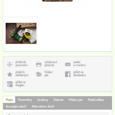
přidat do
vytisknout
poslat
porovnání
produkt
e-mailem
přidat k
hlídací
sdílet na
oblíbeným
pes
Facebooku
sdílet na
Google+
Popis
Parametry
Soubory
Diskuze
Hlídací pes
Poslat odkaz
Související zboží
Alternativní zboží