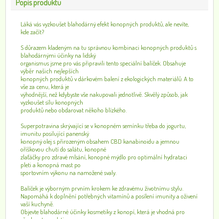
Popis produktu
Láká vás vyzkoušet blahodárný efekt konopných produktů, ale nevíte,
kde začít?
S důrazem kladeným na tu správnou kombinaci konopných produktů s
blahodárnými účinky na lidský
organismus jsme pro vás připravili tento speciální balíček. Obsahuje
výběr našich nejlepších
konopných produktů v dárkovém balení z ekologických materiálů. A to
vše za cenu, která je
výhodnější, než kdybyste vše nakupovali jednotlivě. Skvělý způsob, jak
vyzkoušet sílu konopných
produktů nebo obdarovat někoho blízkého.
Superpotravina skrývající se v konopném semínku třeba do jogurtu,
imunitu posilující panenský
konopný olej s přirozeným obsahem CBD kanabinoidu a jemnou
oříškovou chutí do salátu, konopné
zlaťáčky pro zdravé mlsání, konopné mýdlo pro optimální hydrataci
pleti a konopná mast po
sportovním výkonu na namožené svaly.
Balíček je výborným prvním krokem ke zdravému životnímu stylu.
Napomáhá k doplnění potřebných vitamínů a posílení imunity a oživení
vaší kuchyně.
Objevte blahodárné účinky kosmetiky z konopí, která je vhodná pro