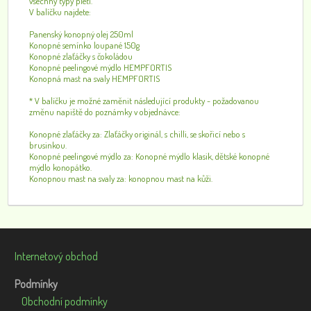
všechny typy pleti.
V balíčku najdete:
Panenský konopný olej 250ml
Konopné semínko loupané 150g
Konopné zlaťáčky s čokoládou
Konopné peelingové mýdlo HEMPFORTIS
Konopná mast na svaly HEMPFORTIS
* V balíčku je možné zaměnit následující produkty - požadovanou
změnu napiště do poznámky v objednávce:
Konopné zlaťáčky za: Zlaťáčky originál, s chilli, se skořicí nebo s
brusinkou.
Konopné peelingové mýdlo za: Konopné mýdlo klasik, dětské konopné
mýdlo konopátko.
Konopnou mast na svaly za: konopnou mast na kůži.
Internetový obchod
Podmínky
Obchodní podmínky