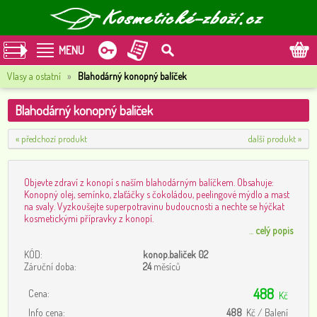
MENU
Vlasy a ostatní
»
Blahodárný konopný balíček
Blahodárný konopný balíček
« předchozí produkt
další produkt »
Objevte zdraví z konopí s naším blahodárným balíčkem. Obsahuje:
Konopný olej, semínko, zlaťáčky s čokoládou, peelingové mýdlo a mast
na svaly. Vyzkoušejte superpotravinu budoucnosti a nechte se hýčkat
kosmetickými přípravky z konopí.
...
celý popis
KÓD:
konop.baliček 02
Záruční doba:
24
měsíců
488
Cena:
Kč
Info cena:
488
Kč / Balení