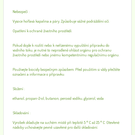
Nebezpečí :
Vysoce hořlavá kapalina a páry. Způsobuje vážné podráždění očí.
Opatření k ochraně životního prostředí:
Pokud dojde k rozlití nebo k neřízenému vypuštění přípravku do
vodního toku, je nutné to neprodleně ohlásit orgánu pro ochranu
životního prostředí nebo jinému kompetentnímu regulačnímu orgánu.
Používejte biocidy bezpečným způsobem. Před použitím si vždy přečtěte
označení a informace o přípravku.
Složení :
ethanol, propan-2-ol, butanon, peroxid vodíku, glycerol, voda
Skladování :
Výrobek skladujte na suchém místě při teplotě 5 ° C až 25 ° C. Otevřené
nádoby uchovávejte pevně uzavřené pro další skladování.