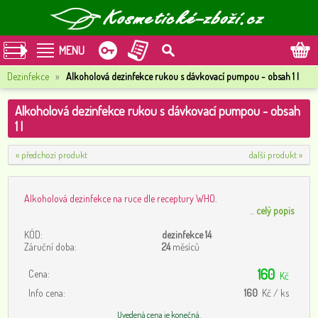
MENU
Dezinfekce
»
Alkoholová dezinfekce rukou s dávkovací pumpou - obsah 1 l
Alkoholová dezinfekce rukou s dávkovací pumpou - obsah
1 l
« předchozí produkt
další produkt »
Alkoholová dezinfekce na ruce dle receptury WHO.
...
celý popis
KÓD:
dezinfekce 14
Záruční doba:
24
měsíců
160
Cena:
Kč
Info cena:
160
Kč / ks
Uvedená cena je konečná.