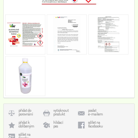
přidat do
vytisknout
poslat
porovnání
produkt
e-mailem
přidat k
hlídací
sdílet na
oblíbeným
pes
Facebooku
sdílet na