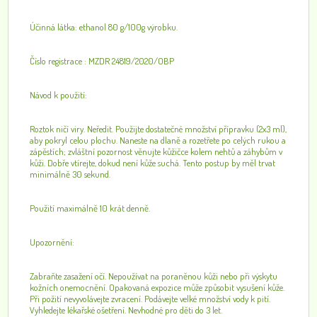
Účinná látka: ethanol 80 g/100g výrobku.
Číslo registrace : MZDR 24819/2020/OBP
Návod k použití:
Roztok ničí viry. Neředit. Použijte dostatečné množství přípravku (2x3 ml),
aby pokryl celou plochu. Naneste na dlaně a rozetřete po celých rukou a
zápěstích; zvláštní pozornost věnujte kůžičce kolem nehtů a záhybům v
kůži. Dobře vtírejte, dokud není kůže suchá. Tento postup by měl trvat
minimálně 30 sekund.
Použití maximálně 10 krát denně.
Upozornění:
Zabraňte zasažení očí. Nepoužívat na poraněnou kůži nebo při výskytu
kožních onemocnění. Opakovaná expozice může způsobit vysušení kůže.
Při požití nevyvolávejte zvracení. Podávejte velké množství vody k pití.
Vyhledejte lékařské ošetření. Nevhodné pro děti do 3 let.