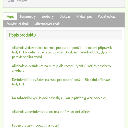
Google+
Popis
Parametry
Soubory
Diskuze
Hlídací pes
Poslat odkaz
Související zboží
Alternativní zboží
Popis produktu
Alkoholové dezinfekce na ruce pro osobní použití - biocidní přípravek
třídy PT1 (vyrobený dle receptury WHO - složení: alkohol 80%, glycerin,
peroxid vodíku, voda)
Alkoholová dezinfekce na ruce je dle receptury WHO s 80 % obsahem
alkoholu.
Dezinfekční prostředek na ruce pro osobní použití. Biocidní přípravek
třídy PT1.
Na zabránění vysušování pokožky rukou je přidán glycerínový olej.
Alkoholová dezinfekce rukou má plně virucidní účinek.
Pouze pro zevní použití na ruce !