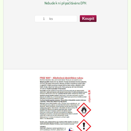
Nebude k ní připočítáváno DPH.