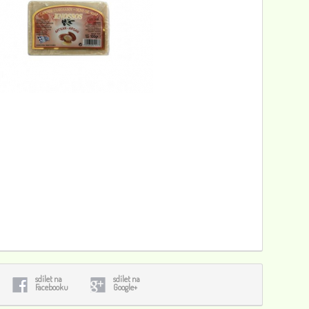
Siddhalepa balzám, 25 g
188
0
Hadí jed širokospektrální krém, 125 ml
140
0
Kokosový balzám na rty Jahoda, 4,2 g, Healing Nature
89
0
sdílet na
sdílet na
Facebooku
Google+