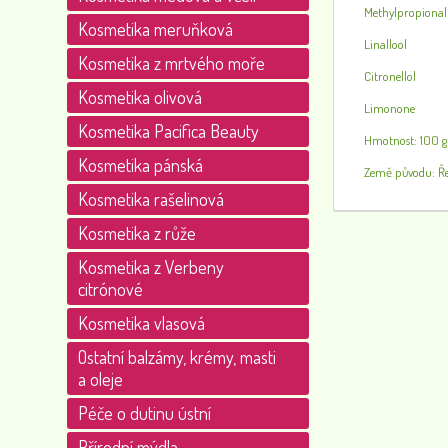
Methylpropional
Kosmetika meruňková
Linallool
Kosmetika z mrtvého moře
Citronellol
Kosmetika olivová
Limonone
Kosmetika Pacifica Beauty
Hmotnost: 100 g
Kosmetika pánská
Země původu: Ř
Kosmetika rašelinová
Kosmetika z růže
Kosmetika z Verbeny
citrónové
Kosmetika vlasová
Ostatní balzámy, krémy, masti
a oleje
Péče o dutinu ústní
Přírodní mýdla