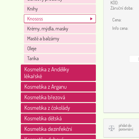
KÓD:
Záruční doba:
Knihy
Knososs
Cena:
Krémy, mýdla, masky
Info cena:
Mastě a balzámy
Oleje
Tarika
Kosmetika z Anděliky
lékařské
Kosmetika z Arganu
Kosmetika březová
Kosmetika z čokolády
Kosmetika dětská
přidat do
Kosmetika dezinfekční
porovnání