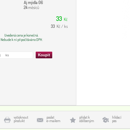
Aj mýdla 06
24
měsíců
33
Kč
33
Kč / ks
Uvedená cena je konečná.
Nebude k ní připočítáváno DPH.
vytisknout
poslat
přidat k
hlídací
produkt
e-mailem
oblíbeným
pes