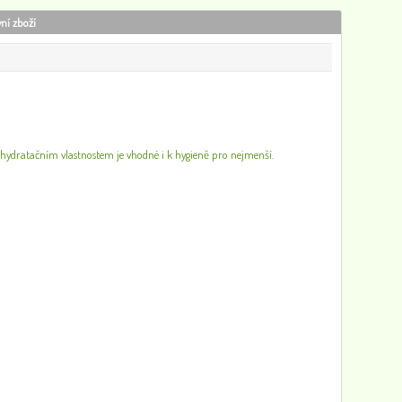
vní zboží
Konopný sprchový gel, tuba, 250ml
100
0
vým hydratačním vlastnostem je vhodné i k hygieně pro nejmenší.
Sprchový gel jemný a krémový s konopným olejem, 500 ml
102
0