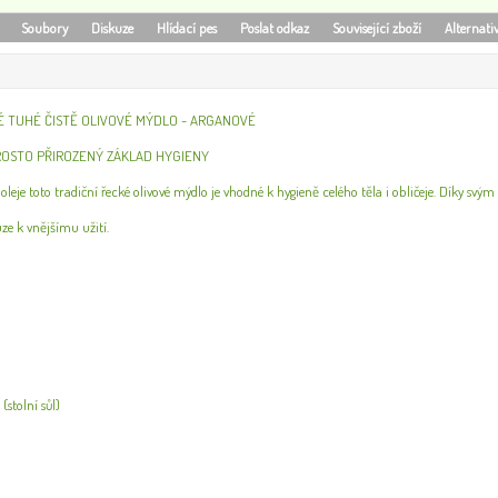
Soubory
Diskuze
Hlídací pes
Poslat odkaz
Související zboží
Alternati
É TUHÉ ČISTĚ OLIVOVÉ MÝDLO - ARGANOVÉ
ROSTO PŘIROZENÝ ZÁKLAD HYGIENY
 oleje toto tradiční řecké olivové mýdlo je vhodné k hygieně celého těla i obličeje. Díky s
e k vnějšímu užití.
(stolní sůl)