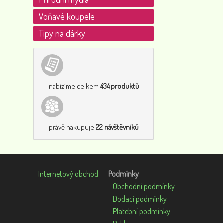
Voňavé koupele
Tipy na dárky
nabízíme celkem
434 produktů
právě nakupuje
22 návštěvníků
Internetový obchod
Podmínky
Obchodní podmínky
Dodací podmínky
Platební podmínky