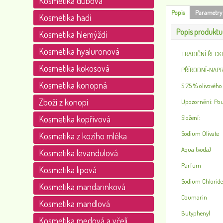
Kosmetika dubová
Popis
Parametry
Kosmetika hadí
Popis produktu
Kosmetika hlemýždí
Kosmetika hyaluronová
TRADIČNÍ ŘECK
Kosmetika kokosová
PŘÍRODNÍ-NAP
Kosmetika konopná
S 75 % olivového
Zboží z konopí
Upozornění: Pouz
Kosmetika kopřivová
Složení:
Sodium Olivate
Kosmetika z kozího mléka
Aqua (voda)
Kosmetika levandulová
Parfum
Kosmetika lipová
Sodium Chloride 
Kosmetika mandarinková
Coumarin
Kosmetika mandlová
Butyphenyl
Kosmetika medová a včelí