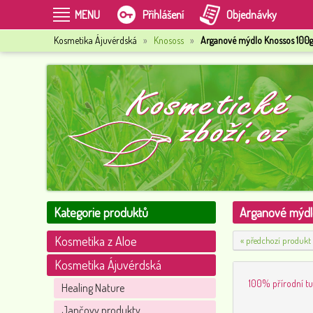
MENU
Přihlášení
Objednávky
Kosmetika Ájuvérdská
»
Knososs
»
Arganové mýdlo Knossos 100
Kategorie produktů
Arganové mýdl
Kosmetika z Aloe
« předchozí produkt
Kosmetika Ájuvérdská
100% přírodní tu
Healing Nature
Jančovy produkty