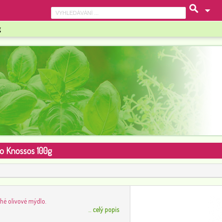
g
o Knossos 100g
hé olivové mýdlo.
...
celý popis