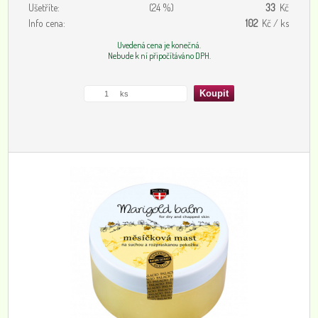
Ušetříte:
(24 %)
33
Kč
Info cena:
102
Kč / ks
Uvedená cena je konečná.
Nebude k ní připočítáváno DPH.