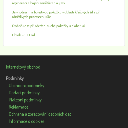
regeneraci a hojení zánětů,ran a jizev.
Je vhodná i na bolestivou pokožku v oblasti křečových žil a při
zánětlivých procesech kůže.
Osvědčuje se při ošetření suché pokožky u diabetiků.
Obsah – 100 ml
Internetový obchod
Podmínky
Obchodní podmínky
Dodací podmínky
Platební podmínky
Reklamace
Ochrana a zpracování osobních dat
Informace o cookies