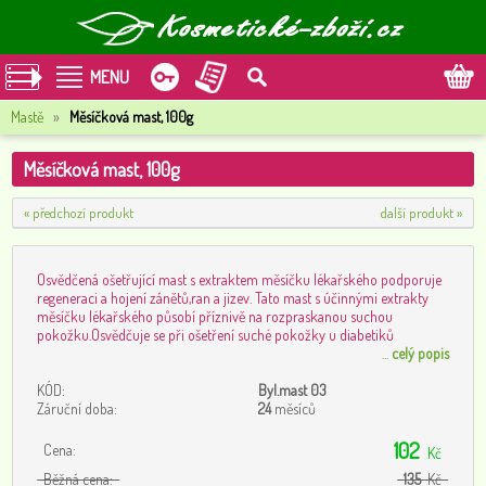
MENU
Mastě
»
Měsíčková mast, 100g
Měsíčková mast, 100g
« předchozí produkt
další produkt »
Osvědčená ošetřující mast s extraktem měsíčku lékařského podporuje
regeneraci a hojení zánětů,ran a jizev. Tato mast s účinnými extrakty
měsíčku lékařského působí příznivě na rozpraskanou suchou
pokožku.Osvědčuje se při ošetření suché pokožky u diabetiků
...
celý popis
KÓD:
Byl.mast 03
Záruční doba:
24
měsíců
102
Cena:
Kč
Běžná cena:
135
Kč