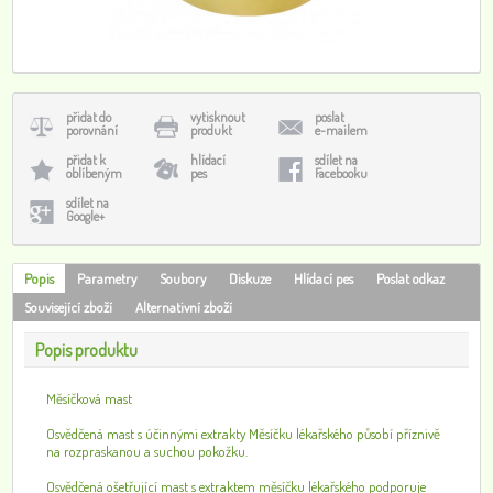
přidat do
vytisknout
poslat
porovnání
produkt
e-mailem
přidat k
hlídací
sdílet na
oblíbeným
pes
Facebooku
sdílet na
Google+
Popis
Parametry
Soubory
Diskuze
Hlídací pes
Poslat odkaz
Související zboží
Alternativní zboží
Popis produktu
Měsíčková mast
Osvědčená mast s účinnými extrakty Měsíčku lékařského působí příznivě
na rozpraskanou a suchou pokožku.
Osvědčená ošetřující mast s extraktem měsíčku lékařského podporuje