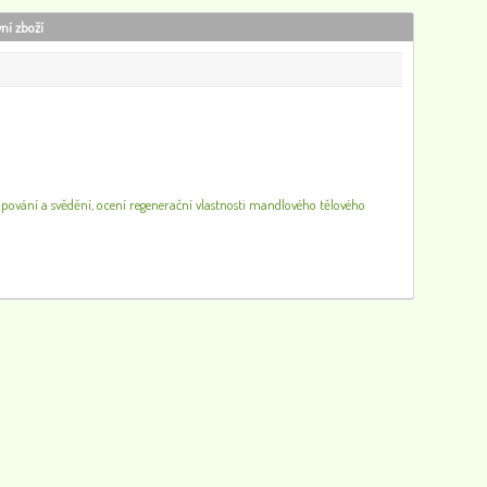
vní zboží
Pacifica Lesk na rty Nahé Rty 2,8 g
310
448
upování a svědění, ocení regenerační vlastnosti mandlového tělového
Mast s extraktem konopí s včelím voskem, 50 ml
92
0