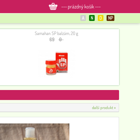
--- prázdný košík ---
A
N
D
NP
Samahan SP balzám, 20 g
69
0
Kosmetický balíček SYN-AKE Vital
900
0
další produkt »