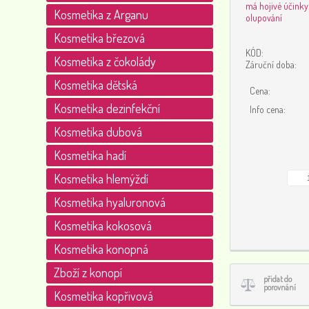
má hojivé účinky
Kosmetika z Arganu
olupování
Kosmetika březová
KÓD:
Kosmetika z čokolády
Záruční doba:
Kosmetika dětská
Cena:
Kosmetika dezinfekční
Info cena:
Kosmetika dubová
Kosmetika hadí
Kosmetika hlemýždí
Kosmetika hyaluronová
Kosmetika kokosová
Kosmetika konopná
Zboží z konopí
přidat do
porovnání
Kosmetika kopřivová