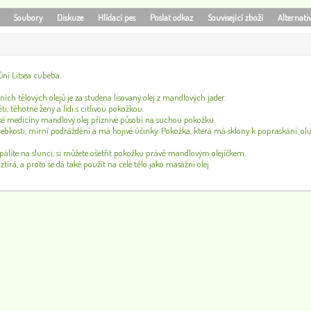
Soubory
Diskuze
Hlídací pes
Poslat odkaz
Související zboží
Alternati
ůní Litsea cubeba.
ch tělových olejů je za studena lisovaný olej z mandlových jader.
i, těhotné ženy a lidi s citlivou pokožkou.
ké medicíny mandlový olej příznivé působí na suchou pokožku.
hebkosti, mírní podráždění a má hojivé účinky. Pokožka, která má sklony k popraskání, ol
 spálíte na slunci, si můžete ošetřit pokožku právě mandlovým olejíčkem.
ztírá, a proto se dá také použít na celé tělo jako masážní olej.