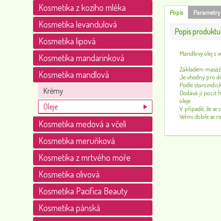
Kosmetika z kozího mléka
Popis
Parametry
Kosmetika levandulová
Popis produktu
Kosmetika lipová
Mandlový olej s v
Kosmetika mandarinková
Základem masážní
Kosmetika mandlová
Je vhodný pro dět
Podle staroindic
Krémy
Dodává jí pocit 
oleje.
Oleje
V případě, že se
Velmi dobře se ro
Kosmetika medová a včelí
Kosmetika meruňková
Kosmetika z mrtvého moře
Kosmetika olivová
Kosmetika Pacifica Beauty
Kosmetika pánská