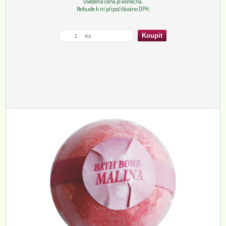
Uvedená cena je konečná.
Nebude k ní připočítáváno DPH.