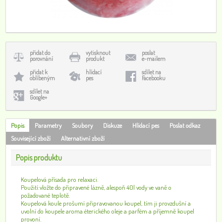
přidat do
vytisknout
poslat
porovnání
produkt
e-mailem
přidat k
hlídací
sdílet na
oblíbeným
pes
Facebooku
sdílet na
Google+
Popis
Parametry
Soubory
Diskuze
Hlídací pes
Poslat odkaz
Související zboží
Alternativní zboží
Popis produktu
Koupelová přísada pro relaxaci.
Použití:vložte do připravené lázně, alespoň 40l vody ve vaně o
požadované teplotě.
Koupelová koule prošumí připravovanou koupel, tím ji provzdušní a
uvolní do koupele aroma éterického oleje a parfém a příjemně koupel
provoní.