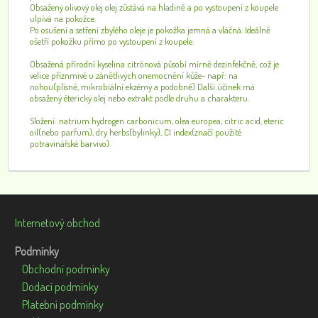
Obsažený olivový olej olej zůstává na hladině a po vystoupení z koupele
ulpívá na pokožce.
Po osušení a setření zbylého oleje je pokožka jemná a vláčná. Ideálně
ošetří pokožku přímo po vystoupení z koupele.
Obsažená přírodní kyselina citrónová působí mírně dezinfekčně, což je
velice příznmivé u zánětlivých onemocnění kůže- např: na
nohou(plísně, mikrobiální ekzémy a podobně) Další účinek má
obsažený éterický olej nebo extrakt podle druhu a charakteru.
Složení: natrium hydrogen carbonicum, olea europea, citric acid, eteric
oil(nebo parfum), dry herbs(bylinky), CI index(značí použité
potravinářské barvivo)
Internetový obchod
Podmínky
Obchodní podmínky
Dodací podmínky
Platební podmínky