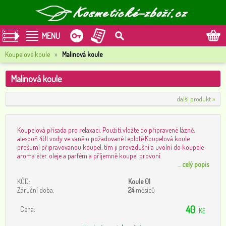
MENU
Koupelové koule
»
Malinová koule
Malinová koule
další produkt »
Koupelová přísada pro relaxaci. Použití:vložte do připravené lázně,
alespoň 40l vody ve vaně o požadované teplotě.Koupelová koule
prošumí připravovanou koupel, tím ji provzdušní a uvolní do koupele
aroma éter. oleje a parfém a příjemně koupel provoní.
...
celý popis
KÓD:
Koule 01
Záruční doba:
24
měsíců
40
Cena:
Kč