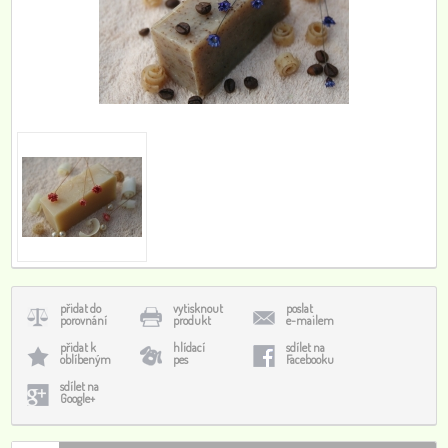
přidat do
vytisknout
poslat
porovnání
produkt
e-mailem
přidat k
hlídací
sdílet na
oblíbeným
pes
Facebooku
sdílet na
Google+