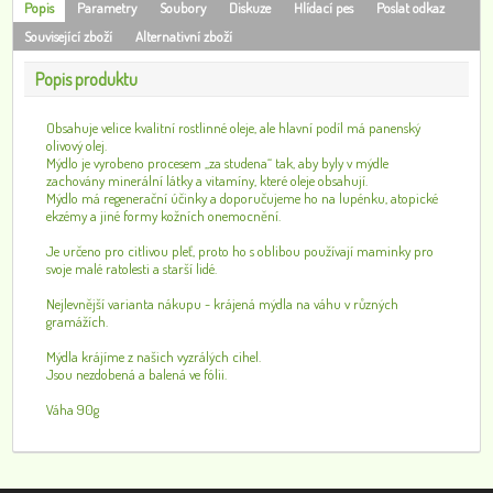
Popis
Parametry
Soubory
Diskuze
Hlídací pes
Poslat odkaz
Související zboží
Alternativní zboží
Popis produktu
Obsahuje velice kvalitní rostlinné oleje, ale hlavní podíl má panenský
olivový olej.
Mýdlo je vyrobeno procesem „za studena“ tak, aby byly v mýdle
zachovány minerální látky a vitamíny, které oleje obsahují.
Mýdlo má regenerační účinky a doporučujeme ho na lupénku, atopické
ekzémy a jiné formy kožních onemocnění.
Je určeno pro citlivou pleť, proto ho s oblibou používají maminky pro
svoje malé ratolesti a starší lidé.
Nejlevnější varianta nákupu - krájená mýdla na váhu v různých
gramážích.
Mýdla krájíme z našich vyzrálých cihel.
Jsou nezdobená a balená ve fólii.
Váha 90g