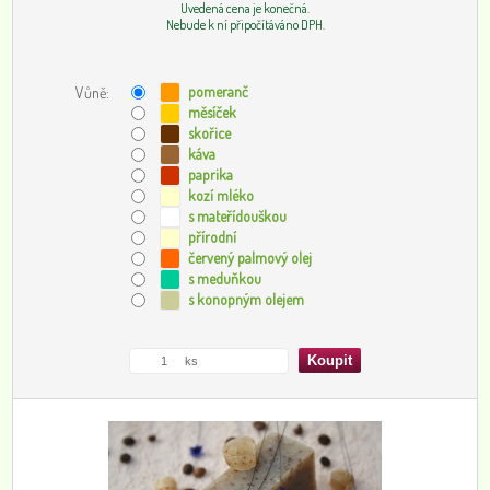
Uvedená cena je konečná.
Nebude k ní připočítáváno DPH.
pomeranč
Vůně:
měsíček
skořice
káva
paprika
kozí mléko
s mateřídouškou
přírodní
červený palmový olej
s meduňkou
s konopným olejem