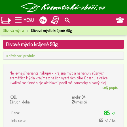
MENU
Olivová mýdla
»
Olivové mýdlo krájené 90g
Olivové mýdlo krájené 90g
« předchozí produkt
Nejlevnější varianta nákupu - krájená mýdla na váhu v různých
gramážích.Mýdla krájíme z našich vyzrálých cihel.Obsahuje velice
kvalitní rostlinné oleje, ale hlavní podíl má panenský olivový olej.
...
celý popis
KÓD:
mokr 04
Záruční doba:
24
měsíců
85
Cena:
Kč
Info cena:
85
Kč / ks