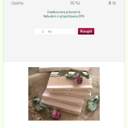
Ušetříte:
(16 %)
9
Kč
Uvedená cena je konečná.
Nebude k ní připočítáváno DPH.