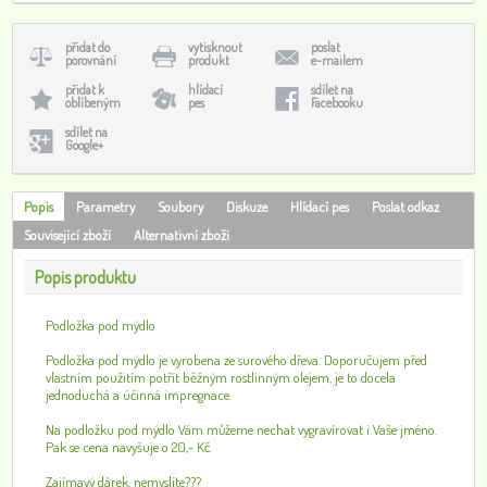
přidat do
vytisknout
poslat
porovnání
produkt
e-mailem
přidat k
hlídací
sdílet na
oblíbeným
pes
Facebooku
sdílet na
Google+
Popis
Parametry
Soubory
Diskuze
Hlídací pes
Poslat odkaz
Související zboží
Alternativní zboží
Popis produktu
Podložka pod mýdlo
Podložka pod mýdlo je vyrobena ze surového dřeva. Doporučujem před
vlastním použitím potřít běžným rostlinným olejem, je to docela
jednoduchá a účinná impregnace.
Na podložku pod mýdlo Vám můžeme nechat vygravírovat i Vaše jméno.
Pak se cena navyšuje o 20,- Kč.
Zajímavý dárek, nemyslíte???