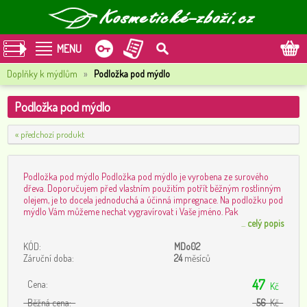
MENU
Doplňky k mýdlům
»
Podložka pod mýdlo
Podložka pod mýdlo
« předchozí produkt
Podložka pod mýdlo Podložka pod mýdlo je vyrobena ze surového
dřeva. Doporučujem před vlastním použitím potřít běžným rostlinným
olejem, je to docela jednoduchá a účinná impregnace. Na podložku pod
mýdlo Vám můžeme nechat vygravírovat i Vaše jméno. Pak
...
celý popis
KÓD:
MDo02
Záruční doba:
24
měsíců
47
Cena:
Kč
Běžná cena:
56
Kč