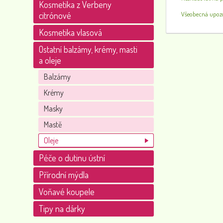
Kosmetika z Verbeny
citrónové
Všeobecná upozor
Kosmetika vlasová
Ostatní balzámy, krémy, masti
a oleje
Balzámy
Krémy
Masky
Mastě
Oleje
Péče o dutinu ústní
Přírodní mýdla
Voňavé koupele
Tipy na dárky