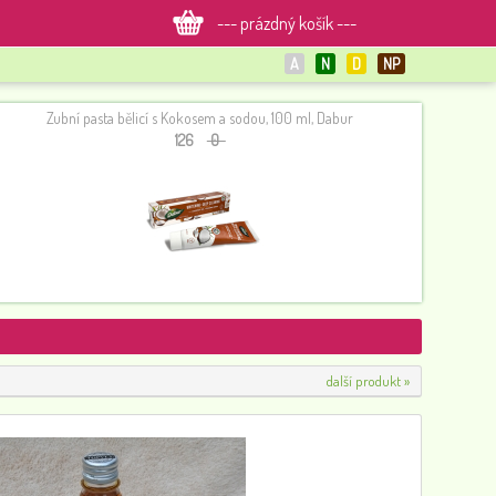
--- prázdný košík ---
A
N
D
NP
Zubní pasta bělicí s Kokosem a sodou, 100 ml, Dabur
126
0
Neemový krém proti opruzeninám, 100 ml - momentálně nedostupný
161
0
další produkt »