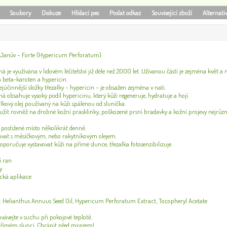
Soubory
Diskuze
Hlídací pes
Poslat odkaz
Související zboží
Alternati
– Janův – Forte (Hypericum Perforatum).
á je využívána v lidovém léčitelství již déle než 2000 let. Užívanou částí je zejména květ a n
a beta-karoten a hypericin.
júčinnější složky třezalky – hypericin – je obsažen zejména v nati.
á obsahuje vysoký podíl hypericinu, který kůži regeneruje, hydratuje a hojí.
ezalkový olej používaný na kůži spálenou od sluníčka.
užít rovněž na drobné kožní prasklinky, poškozené prsní bradavky a kožní projevy nejrůz
e postižené místo několikrát denně.
at s měsíčkovým, nebo rakytníkovým olejem.
oporučuje vystavovat kůži na přímé slunce, třezalka fotosenzibilizuje.
í ran
y
cká aplikace
): Helianthus Annuus Seed Oil, Hypericum Perforatum Extract, Tocopheryl Acetate
vávejte v suchu při pokojové teplotě.
přímém slunci. Chránit před mrazem!