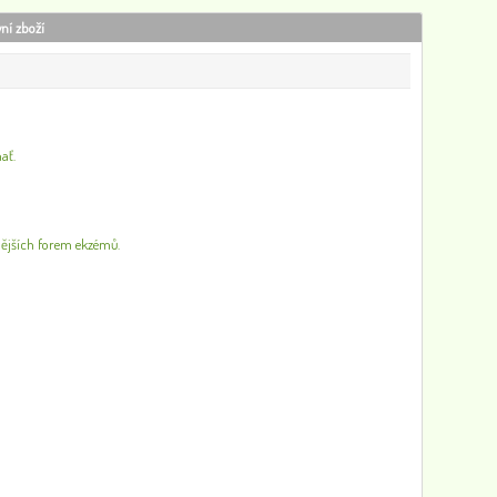
vní zboží
Alkoholová dezinfekce rukou s rozprašovačem - obsah 0,5 l
150
0
ať.
nějších forem ekzémů.
Sprchový gel jemný a krémový s konopným olejem, 500 ml
102
0