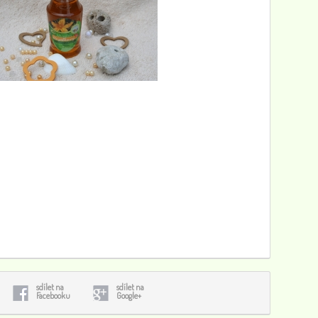
Pacifica Lesk na rty Plážový polibek Beach kiss, 2,8 g
310
448
Hlemýždí extrakt víceúčelový krém, 125ml
180
0
koupelová koule vaječný koňak 50 g
34
0
sdílet na
sdílet na
Facebooku
Google+