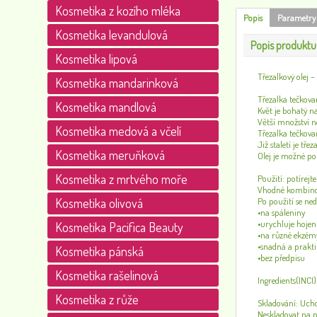
Kosmetika z kozího mléka
Popis
Parametry
Kosmetika levandulová
Popis produktu
Kosmetika lipová
Třezalkový olej 
Kosmetika mandarinková
Třezalka tečkovan
Kosmetika mandlová
Květ je bohatý n
Větší množství ne
Kosmetika medová a včelí
Třezalka tečkovan
Již staletí je tř
Kosmetika meruňková
Olej je možné po
Kosmetika z mrtvého moře
Použití: potírejt
Vhodné kombinov
Kosmetika olivová
Po použití se ned
•na spáleniny
•urychluje hojen
Kosmetika Pacifica Beauty
•na různé ekzém
•snadná a prakti
Kosmetika pánská
•bez předpisu
Kosmetika rašelinová
Ingredients(INCI
Kosmetika z růže
Skladování: Ucho
Neskladovat na 