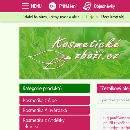
MENU
Přihlášení
Objednávky
Ostatní balzámy, krémy, masti a oleje
»
Oleje
»
Třezalkový olej
Kategorie produktů
Třezalkový olej
Kosmetika z Aloe
« předchozí produkt
Kosmetika Ájuvérdská
Olej používaný na
Kosmetika z Anděliky
použít rovněž na
lékařské
bradavky a kožní