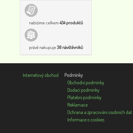
nabízíme celkem
434 produktů
právě nakupuje
38 návštěvníků
Internetový obchod
Podmínky
Obchodní podmínky
Dodací podmínky
Platební podmínky
Reklamace
Ochrana a zpracování osobních dat
Informace o cookies