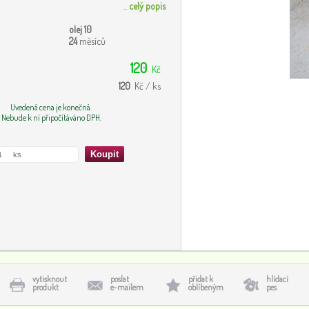
...
celý popis
olej 10
24
měsíců
120
Kč
120
Kč / ks
Uvedená cena je konečná.
Nebude k ní připočítáváno DPH.
vytisknout
poslat
přidat k
hlídací
produkt
e-mailem
oblíbeným
pes