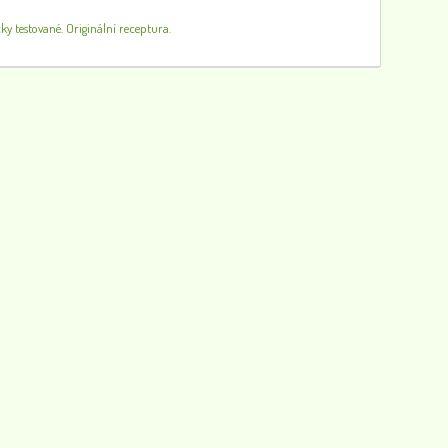
Mast s extraktem konopí s včelím voskem, 50 ml
y testované. Originální receptura.
92
0
Olej na dásně, 25 ml, Tarika
349
0
Mandarinková koupelová koule
40
0