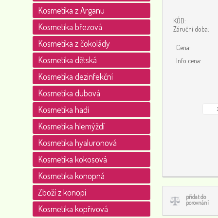
Kosmetika z Arganu
KÓD:
Kosmetika březová
Záruční doba:
Kosmetika z čokolády
Cena:
Kosmetika dětská
Info cena:
Kosmetika dezinfekční
Kosmetika dubová
Kosmetika hadí
Kosmetika hlemýždí
Kosmetika hyaluronová
Kosmetika kokosová
Kosmetika konopná
Zboží z konopí
přidat do
porovnání
Kosmetika kopřivová