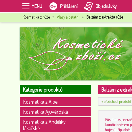
MENU
Přihlášení
Objednávky
Kosmetika z růže
»
Vlasy a ostatní
»
Balzám z extraktu růže
Kategorie produktů
Balzám z extra
Kosmetika z Aloe
« předchozí produkt
Kosmetika Ájuvérdská
Působí regenera
Kosmetika z Anděliky
kondicionérem po
lékařské
hojení případně 