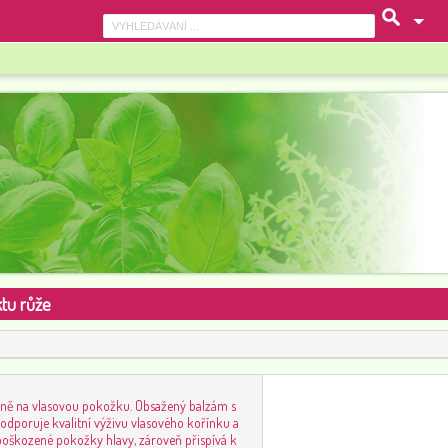
ktu růže
čně na vlasovou pokožku. Obsažený balzám s
dporuje kvalitní výživu vlasového kořínku a
poškozené pokožky hlavy, zároveň přispívá k