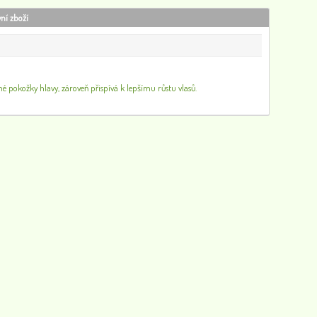
vní zboží
Hlemýždí extrakt víceúčelový krém, 125ml
 pokožky hlavy, zároveň přispívá k lepšímu růstu vlasů.
180
0
Samahan SP balzám, 20 g
69
0