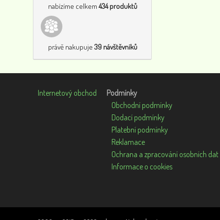
nabízíme celkem
434 produktů
právě nakupuje
39 návštěvníků
Internetový obchod
Podmínky
Obchodní podmínky
Dodací podmínky
Platební podmínky
Reklamace
Ochrana a zpracování osobních dat
Informace o cookies