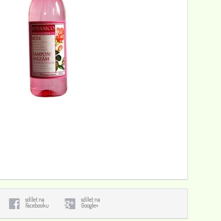
Ibišek, načervenalý regenerační zábal, 100 g
136
0
Mandarinková koupelová koule
40
0
Ájurvédská zubní pasta RED, 100 g, Ayusri
79
0
sdílet na
sdílet na
Facebooku
Google+