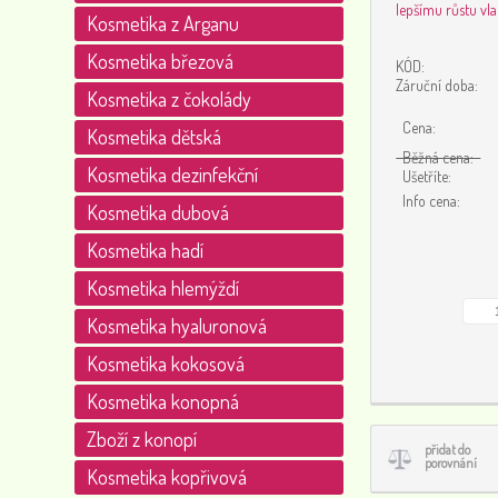
lepšímu růstu vla
Kosmetika z Arganu
Kosmetika březová
KÓD:
Záruční doba:
Kosmetika z čokolády
Cena:
Kosmetika dětská
Běžná cena:
Kosmetika dezinfekční
Ušetříte:
Info cena:
Kosmetika dubová
Kosmetika hadí
Kosmetika hlemýždí
Kosmetika hyaluronová
Kosmetika kokosová
Kosmetika konopná
Zboží z konopí
přidat do
porovnání
Kosmetika kopřivová