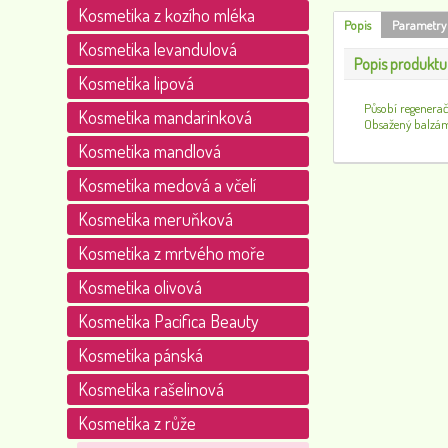
Kosmetika z kozího mléka
Popis
Parametry
Kosmetika levandulová
Popis produktu
Kosmetika lipová
Působí regenera
Kosmetika mandarinková
Obsažený balzám 
Kosmetika mandlová
Kosmetika medová a včelí
Kosmetika meruňková
Kosmetika z mrtvého moře
Kosmetika olivová
Kosmetika Pacifica Beauty
Kosmetika pánská
Kosmetika rašelinová
Kosmetika z růže