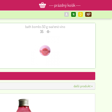
--- prázdný košík ---
A
N
D
NP
bath bombs 50 g svařené víno
35
0
Zubní pasta s neemem a hřebíčkem, 125 g, Healing Nature
89
0
další produkt »