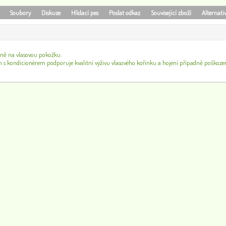
Soubory
Diskuze
Hlídací pes
Poslat odkaz
Související zboží
Alternati
čně na vlasovou pokožku.
s kondicionérem podporuje kvalitní výživu vlasového kořínku a hojení případně poškozené