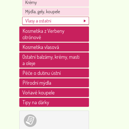
Krémy
Mýdla, gely, koupele
Vlasy a ostatní
Kosmetika z Verbeny
citrónové
Kosmetika vlasová
Ostatní balzámy, krémy, masti
a oleje
Péče o dutinu ústní
Přírodní mýdla
Voňavé koupele
Tipy na dárky