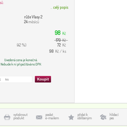
sů.
...
celý popis
růže Vlasy 2
24
měsíců
98
Kč
170
Kč
(42 %)
72
Kč
98
Kč / ks
Uvedená cena je konečná.
Nebude k ní připočítáváno DPH.
vytisknout
poslat
přidat k
hlídací
produkt
e-mailem
oblíbeným
pes