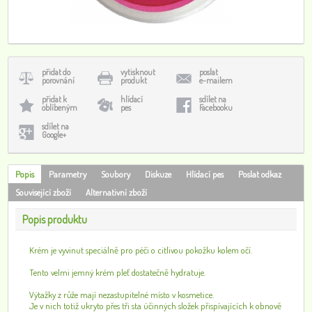
přidat do
vytisknout
poslat
porovnání
produkt
e-mailem
přidat k
hlídací
sdílet na
oblíbeným
pes
Facebooku
sdílet na
Google+
Popis
Parametry
Soubory
Diskuze
Hlídací pes
Poslat odkaz
Související zboží
Alternativní zboží
Popis produktu
Krém je vyvinut speciálně pro péči o citlivou pokožku kolem očí.
Tento velmi jemný krém pleť dostatečně hydratuje.
Výtažky z růže mají nezastupitelné místo v kosmetice.
Je v nich totiž ukryto přes tři sta účinných složek přispívajících k obnově