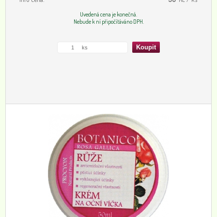
Uvedená cena je konečná.
Nebude k ní připočítáváno DPH.