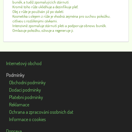
buněk, a tudíž zpomalujících stárnutí.
Kromě toho růže uklidňuje a dezinfikuje pleť.
Olej z růže je používán již po staletí.
Kosmetika s olejem z růže je vhodná zejména pro suchou pokožku,
citlivou s rozšířenými cévkami.
Intenzivně zpomaluje stárnutí pleti a podporuje obnovu buněk.
Omlazuje pokožku, oživuje a regeneruje ji.
Internetový obchod
Podmínky
Obchodní podmínky
Dodací podmínky
Platební podmínky
Reklamace
Ochrana a zpracování osobních dat
Informace o cookies
Doprava