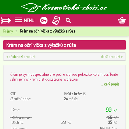
MENU
Krémy
»
Krém na oční víčka z výtažků z růže
Krém na oční víčka z výtažků z růže
« předchozí produkt
další produkt »
Krém je vyvinut speciálně pro péči o citlivou pokožku kolem očí. Tento
velmi jemný krém pleť dostatečně hydratuje.
...
celý popis
KÓD:
Rrůže krém 6
Záruční doba:
24
měsíců
90
Cena:
Kč
Běžná cena:
125
Kč
Ušetříte:
(28 %)
35
Kč
Info cena:
90
Kč / ks