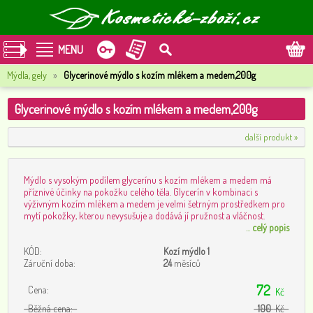
MENU
Mýdla, gely
»
Glycerinové mýdlo s kozím mlékem a medem,200g
Glycerinové mýdlo s kozím mlékem a medem,200g
další produkt »
Mýdlo s vysokým podílem glycerínu s kozím mlékem a medem má
příznivé účinky na pokožku celého těla. Glycerín v kombinaci s
výživným kozím mlékem a medem je velmi šetrným prostředkem pro
mytí pokožky, kterou nevysušuje a dodává jí pružnost a vláčnost.
...
celý popis
KÓD:
Kozí mýdlo 1
Záruční doba:
24
měsíců
72
Cena:
Kč
Běžná cena:
100
Kč