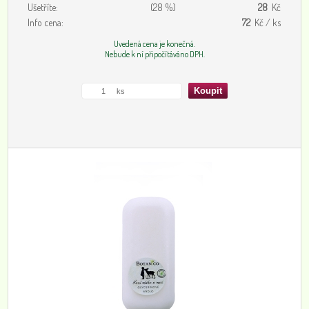
Ušetříte:
(28 %)
28
Kč
Info cena:
72
Kč / ks
Uvedená cena je konečná.
Nebude k ní připočítáváno DPH.