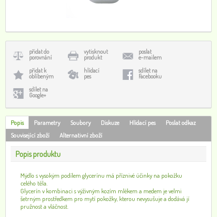
přidat do
vytisknout
poslat
porovnání
produkt
e-mailem
přidat k
hlídací
sdílet na
oblíbeným
pes
Facebooku
sdílet na
Google+
Popis
Parametry
Soubory
Diskuze
Hlídací pes
Poslat odkaz
Související zboží
Alternativní zboží
Popis produktu
Mýdlo s vysokým podílem glycerínu má příznivé účinky na pokožku
celého těla.
Glycerín v kombinaci s výživným kozím mlékem a medem je velmi
šetrným prostředkem pro mytí pokožky, kterou nevysušuje a dodává jí
pružnost a vláčnost.